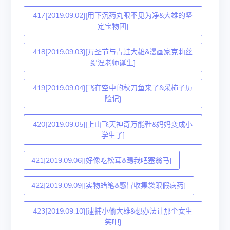
417[2019.09.02][用下沉药丸眼不见为净&大雄的坚
定宝物团]
418[2019.09.03][万圣节与青蛙大雄&漫画家克莉丝
缇涅老师诞生]
419[2019.09.04][飞在空中的秋刀鱼来了&采柿子历
险记]
420[2019.09.05][上山飞天神奇万能鞋&妈妈变成小
学生了]
421[2019.09.06][好像吃松茸&踢我吧塞翁马]
422[2019.09.09][实物蜡笔&感冒收集袋跟假病药]
423[2019.09.10][逮捕小偷大雄&想办法让那个女生
笑吧]