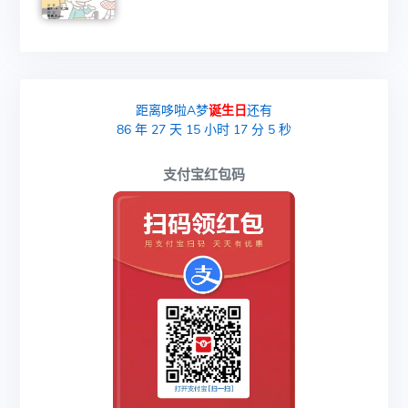
距离哆啦A梦
诞生日
还有
86
年
27
天
15
小时
17
分
5
秒
支付宝红包码