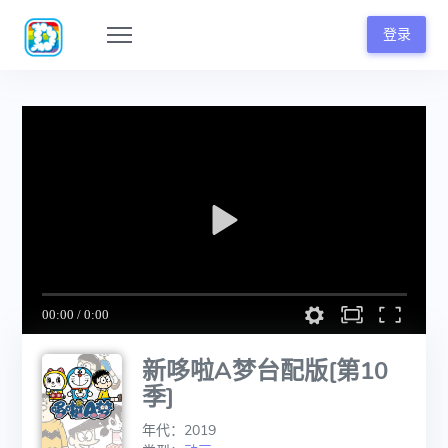
登录
新哆啦A梦台配版[第10
季]
年代：2019