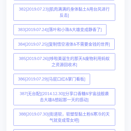
382[2019.07.23][肌肉满满的身体黏土&用台风进行
反击]
383[2019.07.24][落叶和小珠&大雄变成静香了]
384[2019.07.25][复制悟空液体&不需要金钱的世界]
385[2019.07.26][哆啦美诞生的那天&废物利用蚂蚁
之资源回收术]
386[2019.07.29][马屁口红&掌门看板]
387[无台配][2014.12.30][分享口香糖&宇宙战舰袭
击大雄&想起那一天的感动]
388[2019.07.30][街道软，软塑型黏土粉&寒冷的天
气就变成雪女吧]