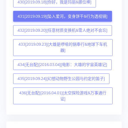
430[2019.09.18][你好，我是玛丽&挪位棒]
431[2019.09.19][坠入爱河，变身饼干&行为透视镜]
432[2019.09.20][任意材质变换机&雪人绝对不会忘]
433[2019.09.23][大雄是啰嗦的锅奉行&地球下车机
器]
434[无台配][2016.03.04][电影：大雄的宇宙英雄记]
435[2019.09.24][幻想动物野生公园与约定的笛子]
436[无台配][2016.04.01][太空探险游戏&万事通行
证]