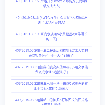
403[2019.08.15][幸运开水壶&什么都能变玩偶&我
想变成大人]
404[2019.08.16][七点会发生什么事&吓人箱棒&出
现了比我还逊的人]
405[2019.08.19][室内水族馆&小费猩猩&大雄漫长
的一天]
406[2019.08.20][一清二楚断层扫描机&突击大雄的
美食报导&今年那一天也到来了]
407[2019.08.21][拍我拍我高颜值照相机&用文字接
龙变成水怪&追捕影子]
408[2019.08.22][将海水切一块下来&转嫁责任的转
让手套&大雄的饥饿三天]
409[2019.08.23][慢郎中急惊风&打破西瓜的西瓜笔
&还童时光机]