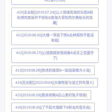
410[无台配][2015.07.24][让人情绪高涨的乐团&轻
松烤肉套装并不轻松&南海大冒险西尔弗船长的宝
藏]
411[2019.08.26][大雄一哭就下雨&丛林探险不能没
有纸]
412[2019.08.27][心惊胆跳妖怪线香&谣言之花盛开
了]
413[2019.08.28][胖虎的报恩&一起组装南方小岛]
414[无台配][2015.09.04][大雄特急与谜之列车猎人]
415[2019.08.29][贩卖夜晚&后山里的兔子怪兽]
416[2019.08.30][了不起大雄殿下&秋虫的音乐会]