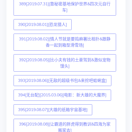
389[2019.07.31][靠秘密基地保护世界&四次元自行
车]
390[2019.08.01][恐龙猎人]
391[2019.08.02][情人节就是要捣麻薯比相扑&跟静
香一起到箱型滑雪场]
392[2019.08.05][比小夫有钱的土豪驾到&激似宠物
馒头]
393[2019.08.06][无敌的超级书包&来挖吧蛤蜊盒]
394[无台配][2015.03.06][电影：新大雄的大魔界]
395[2019.08.07][大雄的纸箱宇宙基地]
396[2019.08.08][让霸道的胖虎得到教训&四海为家
搬家去]