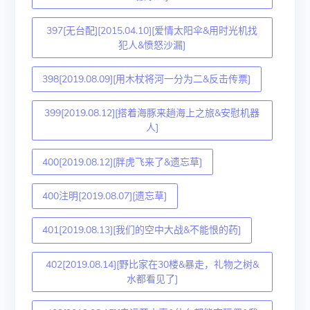
397[无台配][2015.04.10][爱情太阳伞&用时光机找
犯人&愤怒沙漏]
398[2019.08.09][用木杖将河一分为二&反击传票]
399[2019.08.12][搭着海豚来趟海上之旅&安慰机器
人]
400[2019.08.12][胖虎飞来了&遗忘草]
400注明[2019.08.07][遗忘草]
401[2019.08.13][我们的空中大战&不能恨的药]
402[2019.08.14][野比家在30楼&暴走，礼物之树&
水都看见了]