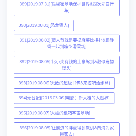
389[2019.07.31][靠秘密基地保护世界&四次元自行
车]
390[2019.08.01][恐龙猎人]
391[2019.08.02][情人节就是要捣麻薯比相扑&跟静
香一起到箱型滑雪场]
392[2019.08.05][比小夫有钱的土豪驾到&激似宠物
馒头]
393[2019.08.06][无敌的超级书包&来挖吧蛤蜊盒]
394[无台配][2015.03.06][电影：新大雄的大魔界]
395[2019.08.07][大雄的纸箱宇宙基地]
396[2019.08.08][让霸道的胖虎得到教训&四海为家
搬家去]