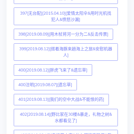
397[无台配][2015.04.10][爱情太阳伞&用时光机找
犯人&愤怒沙漏]
398[2019.08.09][用木杖将河一分为二&反击传票]
399[2019.08.12][搭着海豚来趟海上之旅&安慰机器
人]
400[2019.08.12][胖虎飞来了&遗忘草]
400注明[2019.08.07][遗忘草]
401[2019.08.13][我们的空中大战&不能恨的药]
402[2019.08.14][野比家在30楼&暴走，礼物之树&
水都看见了]