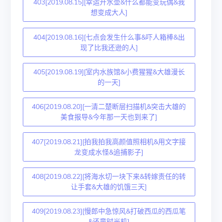
403[2019.08.15][幸运开水壶&什么都能变玩偶&我
想变成大人]
404[2019.08.16][七点会发生什么事&吓人箱棒&出
现了比我还逊的人]
405[2019.08.19][室内水族馆&小费猩猩&大雄漫长
的一天]
406[2019.08.20][一清二楚断层扫描机&突击大雄的
美食报导&今年那一天也到来了]
407[2019.08.21][拍我拍我高颜值照相机&用文字接
龙变成水怪&追捕影子]
408[2019.08.22][将海水切一块下来&转嫁责任的转
让手套&大雄的饥饿三天]
409[2019.08.23][慢郎中急惊风&打破西瓜的西瓜笔
&还童时光机]