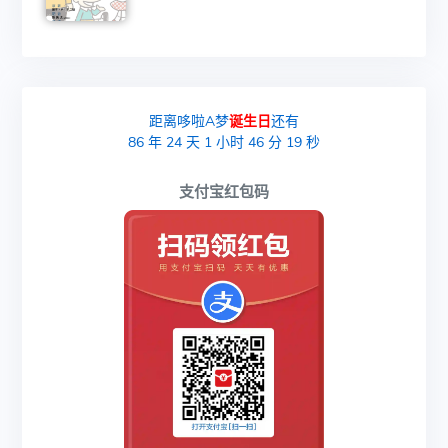
距离哆啦A梦
诞生日
还有
86
年
24
天
1
小时
46
分
18
秒
支付宝红包码