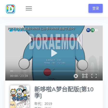
登录
新哆啦A梦台配版[第10
季]
年代：2019