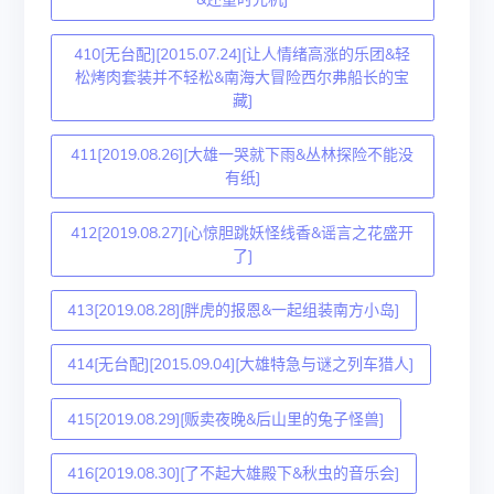
410[无台配][2015.07.24][让人情绪高涨的乐团&轻
松烤肉套装并不轻松&南海大冒险西尔弗船长的宝
藏]
411[2019.08.26][大雄一哭就下雨&丛林探险不能没
有纸]
412[2019.08.27][心惊胆跳妖怪线香&谣言之花盛开
了]
413[2019.08.28][胖虎的报恩&一起组装南方小岛]
414[无台配][2015.09.04][大雄特急与谜之列车猎人]
415[2019.08.29][贩卖夜晚&后山里的兔子怪兽]
416[2019.08.30][了不起大雄殿下&秋虫的音乐会]