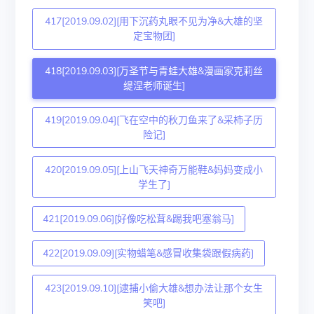
417[2019.09.02][用下沉药丸眼不见为净&大雄的坚
定宝物团]
418[2019.09.03][万圣节与青蛙大雄&漫画家克莉丝
缇涅老师诞生]
419[2019.09.04][飞在空中的秋刀鱼来了&采柿子历
险记]
420[2019.09.05][上山飞天神奇万能鞋&妈妈变成小
学生了]
421[2019.09.06][好像吃松茸&踢我吧塞翁马]
422[2019.09.09][实物蜡笔&感冒收集袋跟假病药]
423[2019.09.10][逮捕小偷大雄&想办法让那个女生
笑吧]