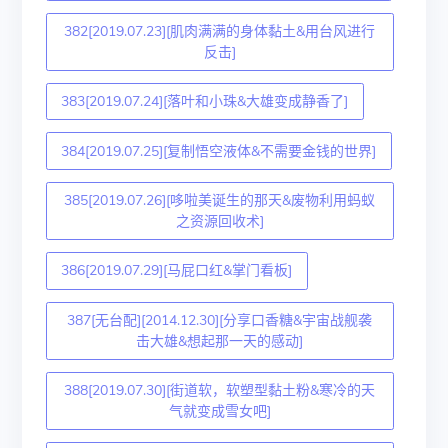
382[2019.07.23][肌肉满满的身体黏土&用台风进行
反击]
383[2019.07.24][落叶和小珠&大雄变成静香了]
384[2019.07.25][复制悟空液体&不需要金钱的世界]
385[2019.07.26][哆啦美诞生的那天&废物利用蚂蚁
之资源回收术]
386[2019.07.29][马屁口红&掌门看板]
387[无台配][2014.12.30][分享口香糖&宇宙战舰袭
击大雄&想起那一天的感动]
388[2019.07.30][街道软，软塑型黏土粉&寒冷的天
气就变成雪女吧]