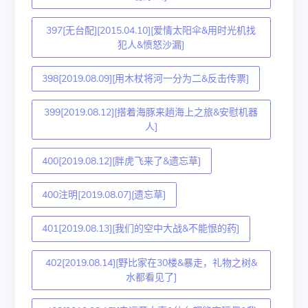
397[无台配][2015.04.10][爱情太阳伞&用时光机找
犯人&愤怒沙漏]
398[2019.08.09][用木杖将河一分为二&反击传票]
399[2019.08.12][搭着海豚来趟海上之旅&安慰机器
人]
400[2019.08.12][胖虎飞来了&遗忘草]
400注明[2019.08.07][遗忘草]
401[2019.08.13][我们的空中大战&不能恨的药]
402[2019.08.14][野比家在30楼&暴走，礼物之树&
水都看见了]