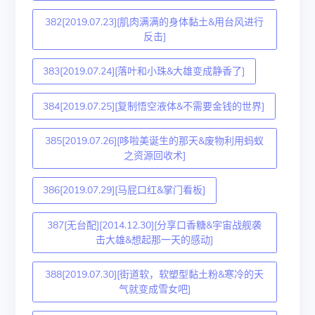
382[2019.07.23][肌肉满满的身体黏土&用台风进行
反击]
383[2019.07.24][落叶和小珠&大雄变成静香了]
384[2019.07.25][复制悟空液体&不需要金钱的世界]
385[2019.07.26][哆啦美诞生的那天&废物利用蚂蚁
之资源回收术]
386[2019.07.29][马屁口红&掌门看板]
387[无台配][2014.12.30][分享口香糖&宇宙战舰袭
击大雄&想起那一天的感动]
388[2019.07.30][街道软，软塑型黏土粉&寒冷的天
气就变成雪女吧]