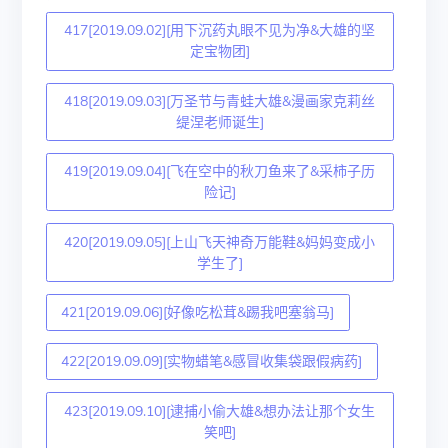
417[2019.09.02][用下沉药丸眼不见为净&大雄的坚
定宝物团]
418[2019.09.03][万圣节与青蛙大雄&漫画家克莉丝
缇涅老师诞生]
419[2019.09.04][飞在空中的秋刀鱼来了&采柿子历
险记]
420[2019.09.05][上山飞天神奇万能鞋&妈妈变成小
学生了]
421[2019.09.06][好像吃松茸&踢我吧塞翁马]
422[2019.09.09][实物蜡笔&感冒收集袋跟假病药]
423[2019.09.10][逮捕小偷大雄&想办法让那个女生
笑吧]