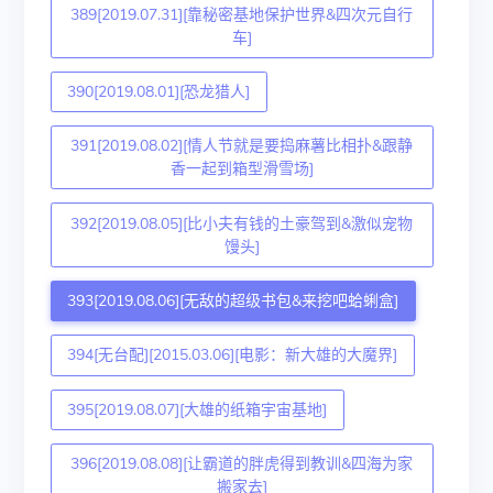
389[2019.07.31][靠秘密基地保护世界&四次元自行
车]
390[2019.08.01][恐龙猎人]
391[2019.08.02][情人节就是要捣麻薯比相扑&跟静
香一起到箱型滑雪场]
392[2019.08.05][比小夫有钱的土豪驾到&激似宠物
馒头]
393[2019.08.06][无敌的超级书包&来挖吧蛤蜊盒]
394[无台配][2015.03.06][电影：新大雄的大魔界]
395[2019.08.07][大雄的纸箱宇宙基地]
396[2019.08.08][让霸道的胖虎得到教训&四海为家
搬家去]