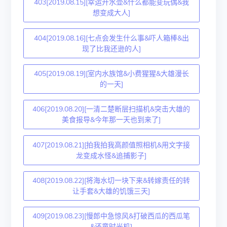
403[2019.08.15][幸运开水壶&什么都能变玩偶&我
想变成大人]
404[2019.08.16][七点会发生什么事&吓人箱棒&出
现了比我还逊的人]
405[2019.08.19][室内水族馆&小费猩猩&大雄漫长
的一天]
406[2019.08.20][一清二楚断层扫描机&突击大雄的
美食报导&今年那一天也到来了]
407[2019.08.21][拍我拍我高颜值照相机&用文字接
龙变成水怪&追捕影子]
408[2019.08.22][将海水切一块下来&转嫁责任的转
让手套&大雄的饥饿三天]
409[2019.08.23][慢郎中急惊风&打破西瓜的西瓜笔
&还童时光机]