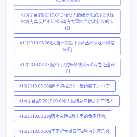
410[无台配][2015.07.24][让人情绪高涨的乐团&轻
松烤肉套装并不轻松&南海大冒险西尔弗船长的宝
藏]
411[2019.08.26][大雄一哭就下雨&丛林探险不能没
有纸]
412[2019.08.27][心惊胆跳妖怪线香&谣言之花盛开
了]
413[2019.08.28][胖虎的报恩&一起组装南方小岛]
414[无台配][2015.09.04][大雄特急与谜之列车猎人]
415[2019.08.29][贩卖夜晚&后山里的兔子怪兽]
416[2019.08.30][了不起大雄殿下&秋虫的音乐会]