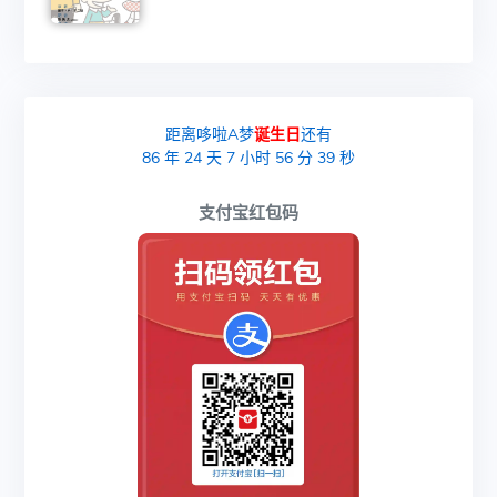
距离哆啦A梦
诞生日
还有
86
年
24
天
7
小时
56
分
39
秒
支付宝红包码