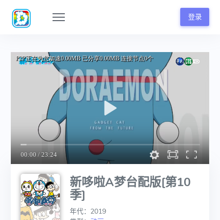
登录
新哆啦A梦台配版[第10
季]
年代：2019