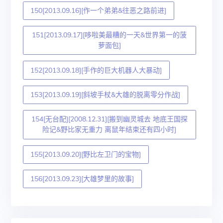
150[2013.09.16][作一个弟弟&往恶之路前进]
151[2013.09.17][哆啦美最糟的一天&世界第一的菠
萝面包]
152[2013.09.18][手作的巨大机器人大暴动]
153[2013.09.19][斜坡手杖&大雄的脱离零分作战]
154[无台配][2008.12.31][搬到幽灵城去 地底王国探
险记&野比家无重力 离鼠年结束还有四小时]
155[2013.09.20][野比左卫门的宝物]
156[2013.09.23][大雄梦里的故事]