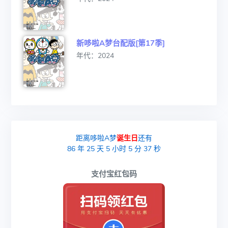
新哆啦A梦台配版[第17季]
年代：2024
距离哆啦A梦
诞生日
还有
86
年
25
天
5
小时
5
分
37
秒
支付宝红包码