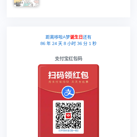
距离哆啦A梦
诞生日
还有
86
年
24
天
8
小时
36
分
0
秒
支付宝红包码