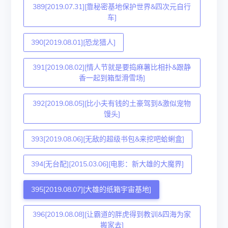
389[2019.07.31][靠秘密基地保护世界&四次元自行
车]
390[2019.08.01][恐龙猎人]
391[2019.08.02][情人节就是要捣麻薯比相扑&跟静
香一起到箱型滑雪场]
392[2019.08.05][比小夫有钱的土豪驾到&激似宠物
馒头]
393[2019.08.06][无敌的超级书包&来挖吧蛤蜊盒]
394[无台配][2015.03.06][电影：新大雄的大魔界]
395[2019.08.07][大雄的纸箱宇宙基地]
396[2019.08.08][让霸道的胖虎得到教训&四海为家
搬家去]