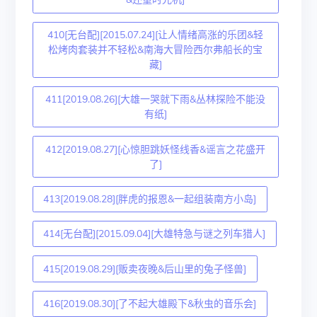
410[无台配][2015.07.24][让人情绪高涨的乐团&轻
松烤肉套装并不轻松&南海大冒险西尔弗船长的宝
藏]
411[2019.08.26][大雄一哭就下雨&丛林探险不能没
有纸]
412[2019.08.27][心惊胆跳妖怪线香&谣言之花盛开
了]
413[2019.08.28][胖虎的报恩&一起组装南方小岛]
414[无台配][2015.09.04][大雄特急与谜之列车猎人]
415[2019.08.29][贩卖夜晚&后山里的兔子怪兽]
416[2019.08.30][了不起大雄殿下&秋虫的音乐会]