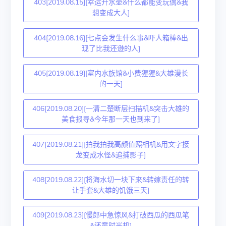
403[2019.08.15][幸运开水壶&什么都能变玩偶&我
想变成大人]
404[2019.08.16][七点会发生什么事&吓人箱棒&出
现了比我还逊的人]
405[2019.08.19][室内水族馆&小费猩猩&大雄漫长
的一天]
406[2019.08.20][一清二楚断层扫描机&突击大雄的
美食报导&今年那一天也到来了]
407[2019.08.21][拍我拍我高颜值照相机&用文字接
龙变成水怪&追捕影子]
408[2019.08.22][将海水切一块下来&转嫁责任的转
让手套&大雄的饥饿三天]
409[2019.08.23][慢郎中急惊风&打破西瓜的西瓜笔
&还童时光机]