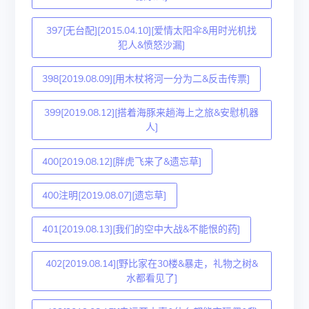
397[无台配][2015.04.10][爱情太阳伞&用时光机找
犯人&愤怒沙漏]
398[2019.08.09][用木杖将河一分为二&反击传票]
399[2019.08.12][搭着海豚来趟海上之旅&安慰机器
人]
400[2019.08.12][胖虎飞来了&遗忘草]
400注明[2019.08.07][遗忘草]
401[2019.08.13][我们的空中大战&不能恨的药]
402[2019.08.14][野比家在30楼&暴走，礼物之树&
水都看见了]