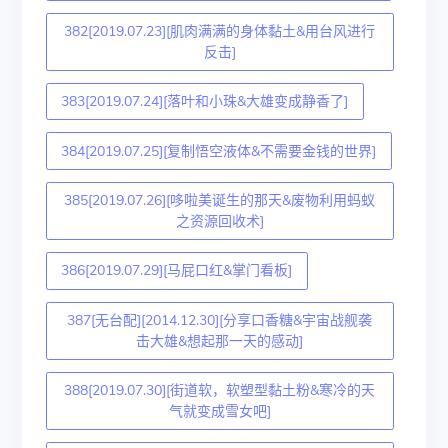
382[2019.07.23][肌肉满满的身体黏土&用台风进行
反击]
383[2019.07.24][落叶和小珠&大雄变成静香了]
384[2019.07.25][复制悟空液体&不需要金钱的世界]
385[2019.07.26][哆啦美诞生的那天&废物利用蚂蚁
之资源回收术]
386[2019.07.29][马屁口红&掌门看板]
387[无台配][2014.12.30][分享口香糖&宇宙战舰袭
击大雄&想起那一天的感动]
388[2019.07.30][街道软，软塑型黏土粉&寒冷的天
气就变成雪女吧]