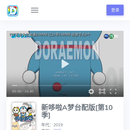
登录
新哆啦A梦台配版[第10
季]
年代：2019