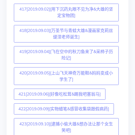
417[2019.09.02][用下沉药丸眼不见为净&大雄的坚
定宝物团]
418[2019.09.03][万圣节与青蛙大雄&漫画家克莉丝
缇涅老师诞生]
419[2019.09.04][飞在空中的秋刀鱼来了&采柿子历
险记]
420[2019.09.05][上山飞天神奇万能鞋&妈妈变成小
学生了]
421[2019.09.06][好像吃松茸&踢我吧塞翁马]
422[2019.09.09][实物蜡笔&感冒收集袋跟假病药]
423[2019.09.10][逮捕小偷大雄&想办法让那个女生
笑吧]