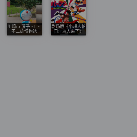
川崎市 藤子・F・
剧场版《小超人帕
不二雄博物馆
门：鸟人来了》