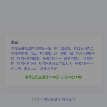
友链
哆啦新番社国内镜像备用站
童年国语社
机器猫吧大全
哆啦导航站
雨云
哆啦俱乐部
哆啦小站
COTD哆啦导
航
哆啦A梦的壁橱
哆啦A梦wiki
织梦字幕组
夜莺家
族
哆啦A梦小镇
哆啦A梦综合讨论天地
哆啦A梦APP
网页版
匿名上邦
聚资源博客
本站已安全运行2136天5小时36分40秒
2026 ©
哆啦新番社
加入我们