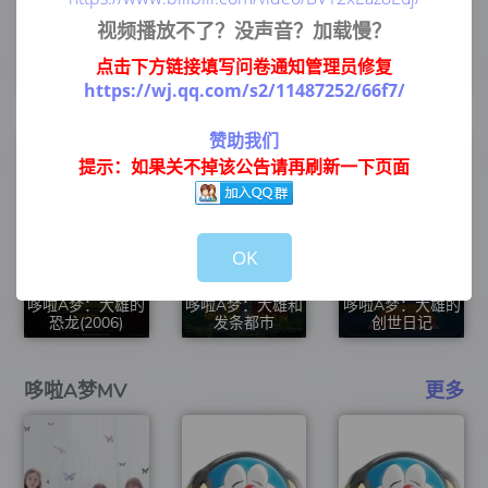
视频播放不了？没声音？加载慢？
点击下方链接填写问卷通知管理员修复
哆啦A梦：新大雄
哆啦A梦：大雄与
哆啦A梦：大雄的
的宇宙开拓史
绿巨人传
新魔界大冒险
https://wj.qq.com/s2/11487252/66f7/
赞助我们
提示：如果关不掉该公告请再刷新一下页面
Not valid!
!
OK
哆啦A梦：大雄的
哆啦A梦：大雄和
哆啦A梦：大雄的
恐龙(2006)
发条都市
创世日记
哆啦A梦MV
更多