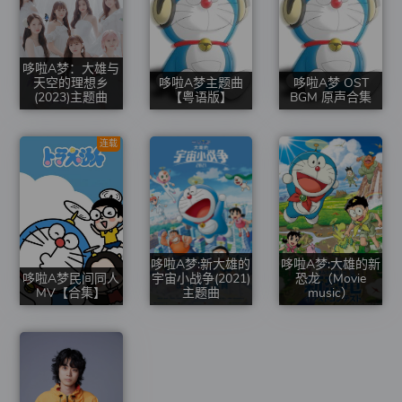
哆啦A梦：大雄与
天空的理想乡
哆啦A梦主题曲
哆啦A梦 OST
(2023)主题曲
【粤语版】
BGM 原声合集
连载
哆啦A梦:新大雄的
哆啦A梦:大雄的新
哆啦A梦民间同人
宇宙小战争(2021)
恐龙（Movie
MV【合集】
主题曲
music）