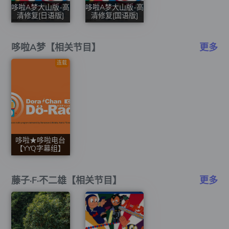
哆啦A梦大山版-高
哆啦A梦大山版-高
清修复[日语版]
清修复[国语版]
哆啦A梦【相关节目】
更多
连载
哆啦★哆啦电台
【YYQ字幕组】
藤子·F·不二雄【相关节目】
更多