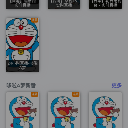
【香港】翡翠台–
【台湾】华视TV–
【日本】朝日电视
实时直播
实时直播
台 - 实时直播
连载
24小时直播-哆啦
A梦
哆啦A梦新番
更多
连载
连载