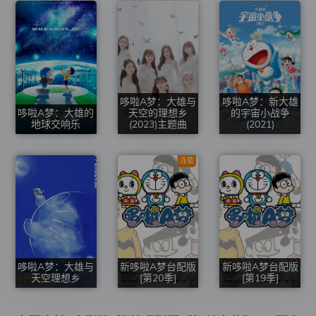
哆啦A梦：大雄与
哆啦A梦：新大雄
哆啦A梦：大雄的
天空的理想乡
的宇宙小战争
地球交响乐
(2023)主题曲
(2021)
连载
哆啦A梦：大雄与
新哆啦A梦台配版
新哆啦A梦台配版
天空理想乡
[第20季]
[第19季]