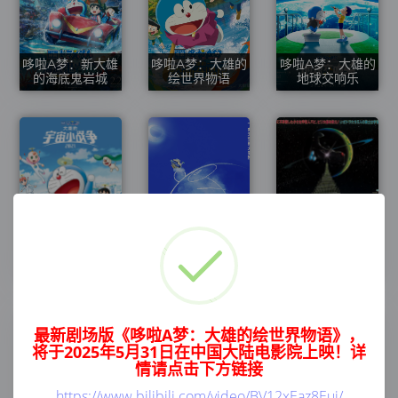
哆啦A梦：新大雄
哆啦A梦：大雄的
哆啦A梦：大雄的
的海底鬼岩城
绘世界物语
地球交响乐
哆啦A梦：新大雄
的宇宙小战争
哆啦A梦：大雄与
哆啦A梦：大雄的
(2021)
天空理想乡
宇宙小战争(1985)
最新剧场版《哆啦A梦：大雄的绘世界物语》，
将于2025年5月31日在中国大陆电影院上映！详
情请点击下方链接
https://www.bilibili.com/video/BV12xEaz8Euj/