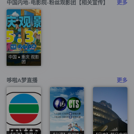
中国内地-电影院-粉丝观影团【相关宣传】
更多
中国 • 重庆 观影
团
哆啦A梦直播
更多