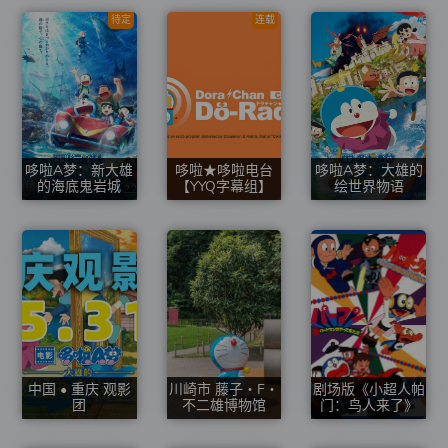
待定
连载
哆啦A梦：新大雄
哆啦★哆啦电台
哆啦A梦：大雄的
的海底鬼岩城
【YYQ字幕组】
绘世界物语
中国 • 重庆 观影
川崎市 藤子・F・
剧场版《小超人帕
团
不二雄博物馆
门：鸟人来了》