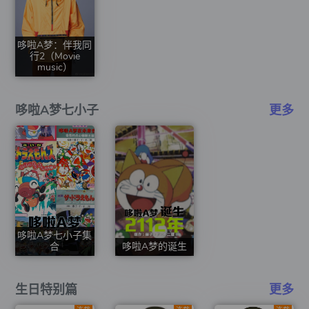
哆啦A梦：伴我同
行2（Movie
music）
哆啦A梦七小子
更多
哆啦A梦七小子集
合
哆啦A梦的诞生
生日特别篇
更多