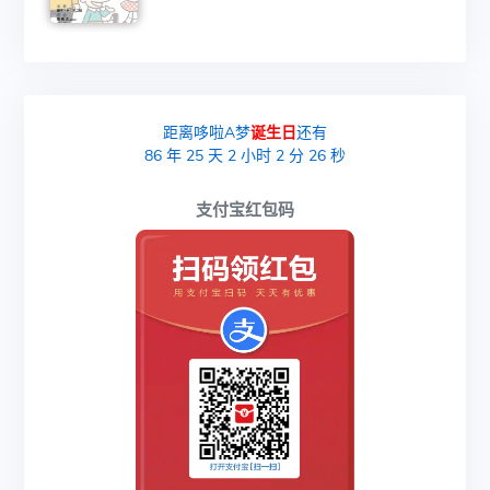
距离哆啦A梦
诞生日
还有
86
年
25
天
2
小时
2
分
26
秒
支付宝红包码