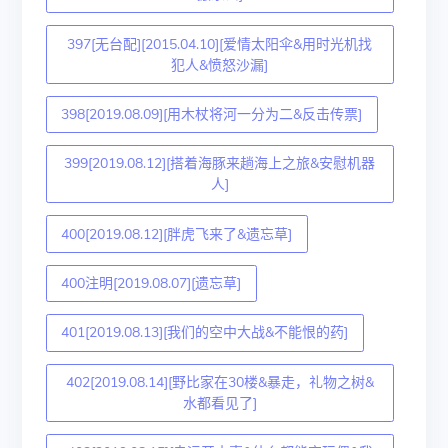
397[无台配][2015.04.10][爱情太阳伞&用时光机找
犯人&愤怒沙漏]
398[2019.08.09][用木杖将河一分为二&反击传票]
399[2019.08.12][搭着海豚来趟海上之旅&安慰机器
人]
400[2019.08.12][胖虎飞来了&遗忘草]
400注明[2019.08.07][遗忘草]
401[2019.08.13][我们的空中大战&不能恨的药]
402[2019.08.14][野比家在30楼&暴走，礼物之树&
水都看见了]