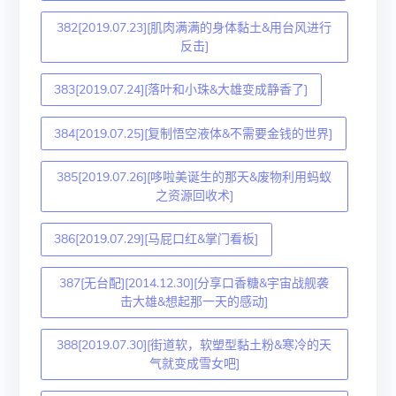
382[2019.07.23][肌肉满满的身体黏土&用台风进行
反击]
383[2019.07.24][落叶和小珠&大雄变成静香了]
384[2019.07.25][复制悟空液体&不需要金钱的世界]
385[2019.07.26][哆啦美诞生的那天&废物利用蚂蚁
之资源回收术]
386[2019.07.29][马屁口红&掌门看板]
387[无台配][2014.12.30][分享口香糖&宇宙战舰袭
击大雄&想起那一天的感动]
388[2019.07.30][街道软，软塑型黏土粉&寒冷的天
气就变成雪女吧]