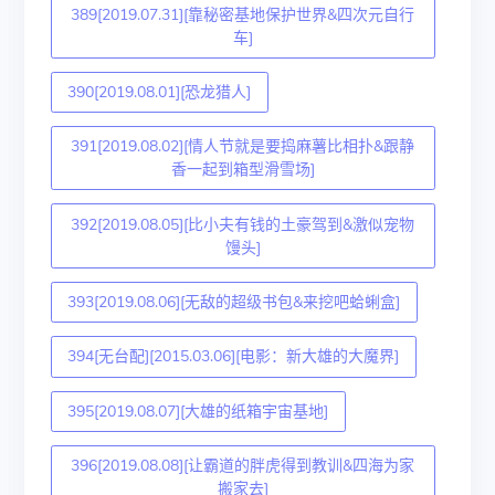
389[2019.07.31][靠秘密基地保护世界&四次元自行
车]
390[2019.08.01][恐龙猎人]
391[2019.08.02][情人节就是要捣麻薯比相扑&跟静
香一起到箱型滑雪场]
392[2019.08.05][比小夫有钱的土豪驾到&激似宠物
馒头]
393[2019.08.06][无敌的超级书包&来挖吧蛤蜊盒]
394[无台配][2015.03.06][电影：新大雄的大魔界]
395[2019.08.07][大雄的纸箱宇宙基地]
396[2019.08.08][让霸道的胖虎得到教训&四海为家
搬家去]