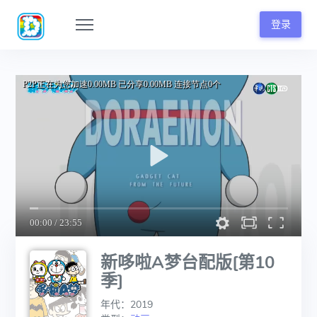
登录
新哆啦A梦台配版[第10
季]
年代：2019