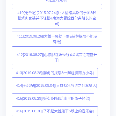
410[无台配][2015.07.24][让人情绪高涨的乐团&轻
松烤肉套装并不轻松&南海大冒险西尔弗船长的宝
藏]
411[2019.08.26][大雄一哭就下雨&丛林探险不能没
有纸]
412[2019.08.27][心惊胆跳妖怪线香&谣言之花盛开
了]
413[2019.08.28][胖虎的报恩&一起组装南方小岛]
414[无台配][2015.09.04][大雄特急与谜之列车猎人]
415[2019.08.29][贩卖夜晚&后山里的兔子怪兽]
416[2019.08.30][了不起大雄殿下&秋虫的音乐会]