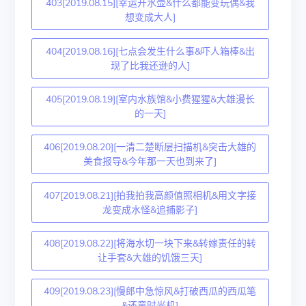
403[2019.08.15][幸运开水壶&什么都能变玩偶&我
想变成大人]
404[2019.08.16][七点会发生什么事&吓人箱棒&出
现了比我还逊的人]
405[2019.08.19][室内水族馆&小费猩猩&大雄漫长
的一天]
406[2019.08.20][一清二楚断层扫描机&突击大雄的
美食报导&今年那一天也到来了]
407[2019.08.21][拍我拍我高颜值照相机&用文字接
龙变成水怪&追捕影子]
408[2019.08.22][将海水切一块下来&转嫁责任的转
让手套&大雄的饥饿三天]
409[2019.08.23][慢郎中急惊风&打破西瓜的西瓜笔
&还童时光机]