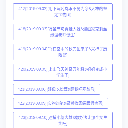
417[2019.09.02][用下沉药丸眼不见为净&大雄的坚
定宝物团]
418[2019.09.03][万圣节与青蛙大雄&漫画家克莉丝
缇涅老师诞生]
419[2019.09.04][飞在空中的秋刀鱼来了&采柿子历
险记]
420[2019.09.05][上山飞天神奇万能鞋&妈妈变成小
学生了]
421[2019.09.06][好像吃松茸&踢我吧塞翁马]
422[2019.09.09][实物蜡笔&感冒收集袋跟假病药]
423[2019.09.10][逮捕小偷大雄&想办法让那个女生
笑吧]