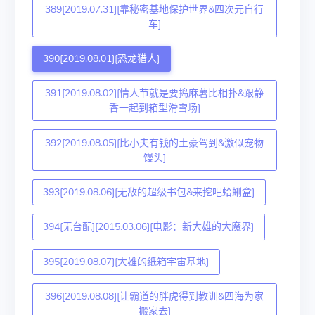
389[2019.07.31][靠秘密基地保护世界&四次元自行
车]
390[2019.08.01][恐龙猎人]
391[2019.08.02][情人节就是要捣麻薯比相扑&跟静
香一起到箱型滑雪场]
392[2019.08.05][比小夫有钱的土豪驾到&激似宠物
馒头]
393[2019.08.06][无敌的超级书包&来挖吧蛤蜊盒]
394[无台配][2015.03.06][电影：新大雄的大魔界]
395[2019.08.07][大雄的纸箱宇宙基地]
396[2019.08.08][让霸道的胖虎得到教训&四海为家
搬家去]