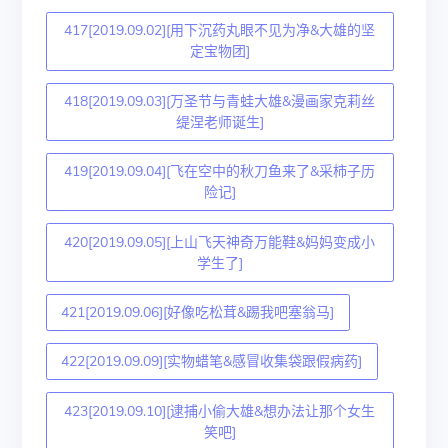
417[2019.09.02][用下沉药丸眼不见为净&大雄的坚
定宝物团]
418[2019.09.03][万圣节与青蛙大雄&漫画家克莉丝
缇涅老师诞生]
419[2019.09.04][飞在空中的秋刀鱼来了&采柿子历
险记]
420[2019.09.05][上山飞天神奇万能鞋&妈妈变成小
学生了]
421[2019.09.06][好像吃松茸&踢我吧塞翁马]
422[2019.09.09][实物蜡笔&感冒收集袋跟假病药]
423[2019.09.10][逮捕小偷大雄&想办法让那个女生
笑吧]