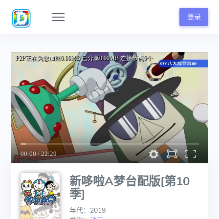
登录
新哆啦A梦台配版[第10
季]
年代：2019