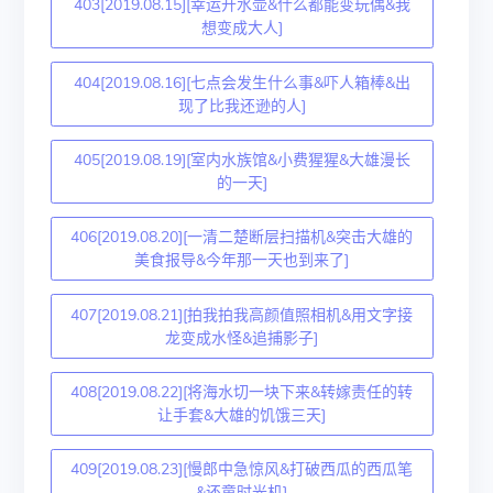
403[2019.08.15][幸运开水壶&什么都能变玩偶&我
想变成大人]
404[2019.08.16][七点会发生什么事&吓人箱棒&出
现了比我还逊的人]
405[2019.08.19][室内水族馆&小费猩猩&大雄漫长
的一天]
406[2019.08.20][一清二楚断层扫描机&突击大雄的
美食报导&今年那一天也到来了]
407[2019.08.21][拍我拍我高颜值照相机&用文字接
龙变成水怪&追捕影子]
408[2019.08.22][将海水切一块下来&转嫁责任的转
让手套&大雄的饥饿三天]
409[2019.08.23][慢郎中急惊风&打破西瓜的西瓜笔
&还童时光机]