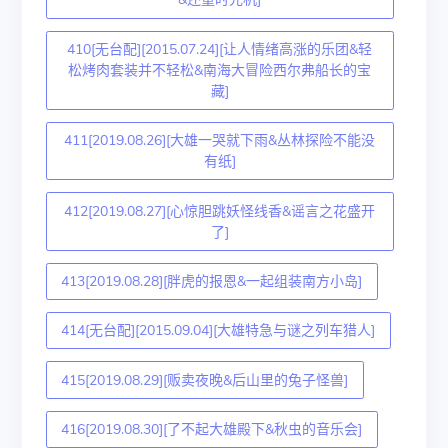
410[无台配][2015.07.24][让人情绪高涨的乐团&轻
松烤肉套装并不轻松&南海大冒险西尔弗船长的宝
藏]
411[2019.08.26][大雄一哭就下雨&丛林探险不能没
有纸]
412[2019.08.27][心惊胆跳妖怪线香&谣言之花盛开
了]
413[2019.08.28][胖虎的报恩&一起组装南方小岛]
414[无台配][2015.09.04][大雄特急与谜之列车猎人]
415[2019.08.29][贩卖夜晚&后山里的兔子怪兽]
416[2019.08.30][了不起大雄殿下&秋虫的音乐会]