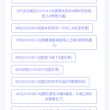
397[无台配][2015.04.10][爱情太阳伞&用时光机找
犯人&愤怒沙漏]
398[2019.08.09][用木杖将河一分为二&反击传票]
399[2019.08.12][搭着海豚来趟海上之旅&安慰机器
人]
400[2019.08.12][胖虎飞来了&遗忘草]
400注明[2019.08.07][遗忘草]
401[2019.08.13][我们的空中大战&不能恨的药]
402[2019.08.14][野比家在30楼&暴走，礼物之树&
水都看见了]