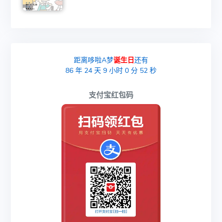
距离哆啦A梦
诞生日
还有
86
年
24
天
9
小时
0
分
51
秒
支付宝红包码