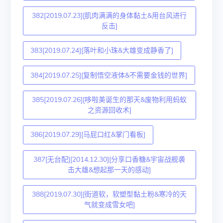
382[2019.07.23][肌肉满满的身体黏土&用台风进行
反击]
383[2019.07.24][落叶和小珠&大雄变成静香了]
384[2019.07.25][复制悟空液体&不需要金钱的世界]
385[2019.07.26][哆啦美诞生的那天&废物利用蚂蚁
之资源回收术]
386[2019.07.29][马屁口红&掌门看板]
387[无台配][2014.12.30][分享口香糖&宇宙战舰袭
击大雄&想起那一天的感动]
388[2019.07.30][街道软，软塑型黏土粉&寒冷的天
气就变成雪女吧]