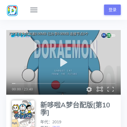
登录
新哆啦A梦台配版[第10
季]
年代：2019