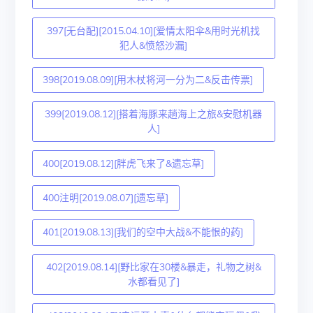
397[无台配][2015.04.10][爱情太阳伞&用时光机找
犯人&愤怒沙漏]
398[2019.08.09][用木杖将河一分为二&反击传票]
399[2019.08.12][搭着海豚来趟海上之旅&安慰机器
人]
400[2019.08.12][胖虎飞来了&遗忘草]
400注明[2019.08.07][遗忘草]
401[2019.08.13][我们的空中大战&不能恨的药]
402[2019.08.14][野比家在30楼&暴走，礼物之树&
水都看见了]