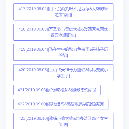
417[2019.09.02][用下沉药丸眼不见为净&大雄的坚
定宝物团]
418[2019.09.03][万圣节与青蛙大雄&漫画家克莉丝
缇涅老师诞生]
419[2019.09.04][飞在空中的秋刀鱼来了&采柿子历
险记]
420[2019.09.05][上山飞天神奇万能鞋&妈妈变成小
学生了]
421[2019.09.06][好像吃松茸&踢我吧塞翁马]
422[2019.09.09][实物蜡笔&感冒收集袋跟假病药]
423[2019.09.10][逮捕小偷大雄&想办法让那个女生
笑吧]