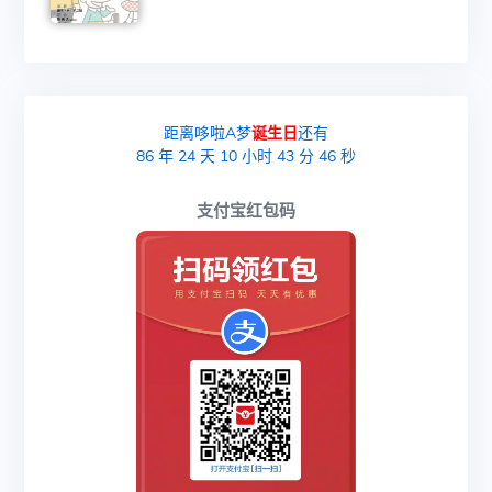
距离哆啦A梦
诞生日
还有
86
年
24
天
10
小时
43
分
45
秒
支付宝红包码