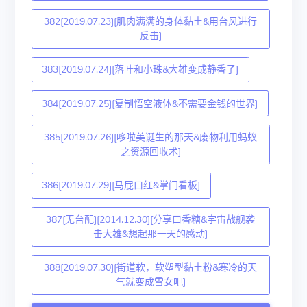
382[2019.07.23][肌肉满满的身体黏土&用台风进行
反击]
383[2019.07.24][落叶和小珠&大雄变成静香了]
384[2019.07.25][复制悟空液体&不需要金钱的世界]
385[2019.07.26][哆啦美诞生的那天&废物利用蚂蚁
之资源回收术]
386[2019.07.29][马屁口红&掌门看板]
387[无台配][2014.12.30][分享口香糖&宇宙战舰袭
击大雄&想起那一天的感动]
388[2019.07.30][街道软，软塑型黏土粉&寒冷的天
气就变成雪女吧]