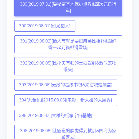
389[2019.07.31][靠秘密基地保护世界&四次元自行
车]
390[2019.08.01][恐龙猎人]
391[2019.08.02][情人节就是要捣麻薯比相扑&跟静
香一起到箱型滑雪场]
392[2019.08.05][比小夫有钱的土豪驾到&激似宠物
馒头]
393[2019.08.06][无敌的超级书包&来挖吧蛤蜊盒]
394[无台配][2015.03.06][电影：新大雄的大魔界]
395[2019.08.07][大雄的纸箱宇宙基地]
396[2019.08.08][让霸道的胖虎得到教训&四海为家
搬家去]