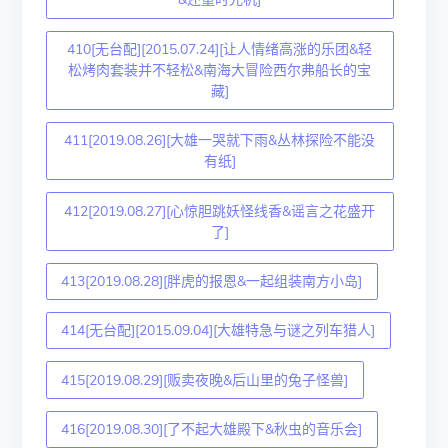
410[无台配][2015.07.24][让人情绪高涨的乐团&轻
松烤肉套装并不轻松&南海大冒险西尔弗船长的宝
藏]
411[2019.08.26][大雄一哭就下雨&丛林探险不能没
有纸]
412[2019.08.27][心惊胆跳妖怪线香&谣言之花盛开
了]
413[2019.08.28][胖虎的报恩&一起组装南方小岛]
414[无台配][2015.09.04][大雄特急与谜之列车猎人]
415[2019.08.29][贩卖夜晚&后山里的兔子怪兽]
416[2019.08.30][了不起大雄殿下&秋虫的音乐会]