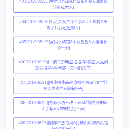
403[2019.08.15][幸运开水壶&什么都能变玩偶&我
想变成大人]
404[2019.08.16][七点会发生什么事&吓人箱棒&出
现了比我还逊的人]
405[2019.08.19][室内水族馆&小费猩猩&大雄漫长
的一天]
406[2019.08.20][一清二楚断层扫描机&突击大雄的
美食报导&今年那一天也到来了]
407[2019.08.21][拍我拍我高颜值照相机&用文字接
龙变成水怪&追捕影子]
408[2019.08.22][将海水切一块下来&转嫁责任的转
让手套&大雄的饥饿三天]
409[2019.08.23][慢郎中急惊风&打破西瓜的西瓜笔
&还童时光机]