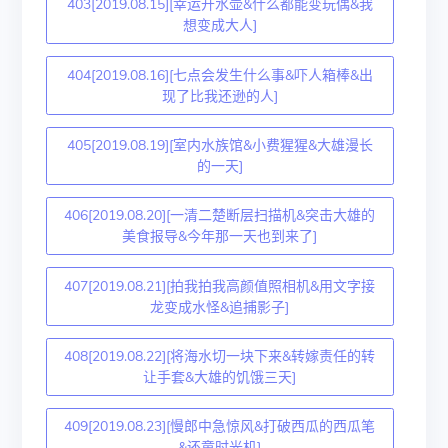
403[2019.08.15][幸运开水壶&什么都能变玩偶&我
想变成大人]
404[2019.08.16][七点会发生什么事&吓人箱棒&出
现了比我还逊的人]
405[2019.08.19][室内水族馆&小费猩猩&大雄漫长
的一天]
406[2019.08.20][一清二楚断层扫描机&突击大雄的
美食报导&今年那一天也到来了]
407[2019.08.21][拍我拍我高颜值照相机&用文字接
龙变成水怪&追捕影子]
408[2019.08.22][将海水切一块下来&转嫁责任的转
让手套&大雄的饥饿三天]
409[2019.08.23][慢郎中急惊风&打破西瓜的西瓜笔
&还童时光机]