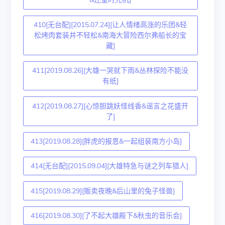
410[无台配][2015.07.24][让人情绪高涨的乐团&轻
松烤肉套装并不轻松&南海大冒险西尔弗船长的宝
藏]
411[2019.08.26][大雄一哭就下雨&丛林探险不能没
有纸]
412[2019.08.27][心惊胆跳妖怪线香&谣言之花盛开
了]
413[2019.08.28][胖虎的报恩&一起组装南方小岛]
414[无台配][2015.09.04][大雄特急与谜之列车猎人]
415[2019.08.29][贩卖夜晚&后山里的兔子怪兽]
416[2019.08.30][了不起大雄殿下&秋虫的音乐会]