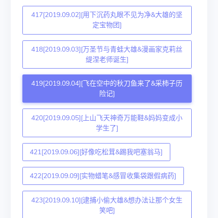
417[2019.09.02][用下沉药丸眼不见为净&大雄的坚
定宝物团]
418[2019.09.03][万圣节与青蛙大雄&漫画家克莉丝
缇涅老师诞生]
419[2019.09.04][飞在空中的秋刀鱼来了&采柿子历
险记]
420[2019.09.05][上山飞天神奇万能鞋&妈妈变成小
学生了]
421[2019.09.06][好像吃松茸&踢我吧塞翁马]
422[2019.09.09][实物蜡笔&感冒收集袋跟假病药]
423[2019.09.10][逮捕小偷大雄&想办法让那个女生
笑吧]