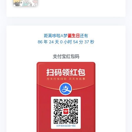
距离哆啦A梦
诞生日
还有
86
年
24
天
0
小时
54
分
36
秒
支付宝红包码