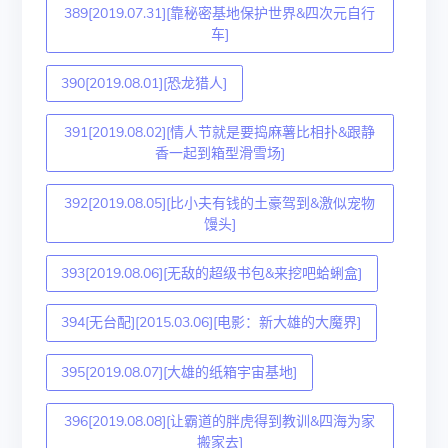
389[2019.07.31][靠秘密基地保护世界&四次元自行
车]
390[2019.08.01][恐龙猎人]
391[2019.08.02][情人节就是要捣麻薯比相扑&跟静
香一起到箱型滑雪场]
392[2019.08.05][比小夫有钱的土豪驾到&激似宠物
馒头]
393[2019.08.06][无敌的超级书包&来挖吧蛤蜊盒]
394[无台配][2015.03.06][电影：新大雄的大魔界]
395[2019.08.07][大雄的纸箱宇宙基地]
396[2019.08.08][让霸道的胖虎得到教训&四海为家
搬家去]