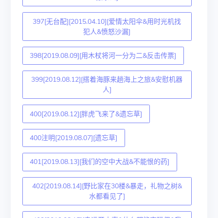
397[无台配][2015.04.10][爱情太阳伞&用时光机找
犯人&愤怒沙漏]
398[2019.08.09][用木杖将河一分为二&反击传票]
399[2019.08.12][搭着海豚来趟海上之旅&安慰机器
人]
400[2019.08.12][胖虎飞来了&遗忘草]
400注明[2019.08.07][遗忘草]
401[2019.08.13][我们的空中大战&不能恨的药]
402[2019.08.14][野比家在30楼&暴走，礼物之树&
水都看见了]