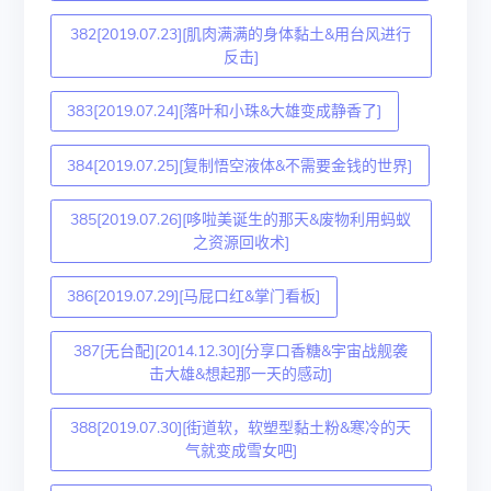
382[2019.07.23][肌肉满满的身体黏土&用台风进行
反击]
383[2019.07.24][落叶和小珠&大雄变成静香了]
384[2019.07.25][复制悟空液体&不需要金钱的世界]
385[2019.07.26][哆啦美诞生的那天&废物利用蚂蚁
之资源回收术]
386[2019.07.29][马屁口红&掌门看板]
387[无台配][2014.12.30][分享口香糖&宇宙战舰袭
击大雄&想起那一天的感动]
388[2019.07.30][街道软，软塑型黏土粉&寒冷的天
气就变成雪女吧]