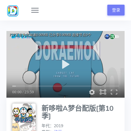
登录
新哆啦A梦台配版[第10
季]
年代：2019