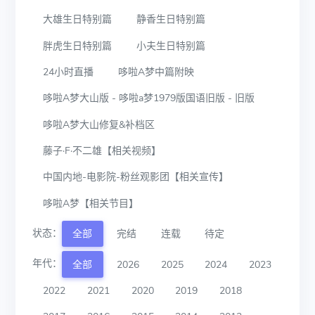
大雄生日特别篇
静香生日特别篇
胖虎生日特别篇
小夫生日特别篇
24小时直播
哆啦A梦中篇附映
哆啦A梦大山版 - 哆啦a梦1979版国语旧版 - 旧版
哆啦A梦大山修复&补档区
藤子·F·不二雄【相关视频】
中国内地-电影院-粉丝观影团【相关宣传】
哆啦A梦【相关节目】
状态：
全部
完结
连载
待定
年代：
全部
2026
2025
2024
2023
2022
2021
2020
2019
2018