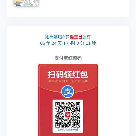
距离哆啦A梦
诞生日
还有
86
年
24
天
1
小时
9
分
10
秒
支付宝红包码