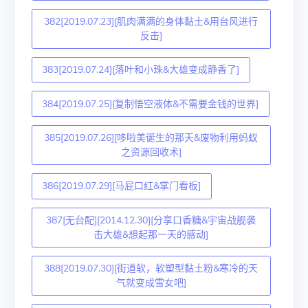
382[2019.07.23][肌肉满满的身体黏土&用台风进行
反击]
383[2019.07.24][落叶和小珠&大雄变成静香了]
384[2019.07.25][复制悟空液体&不需要金钱的世界]
385[2019.07.26][哆啦美诞生的那天&废物利用蚂蚁
之资源回收术]
386[2019.07.29][马屁口红&掌门看板]
387[无台配][2014.12.30][分享口香糖&宇宙战舰袭
击大雄&想起那一天的感动]
388[2019.07.30][街道软，软塑型黏土粉&寒冷的天
气就变成雪女吧]