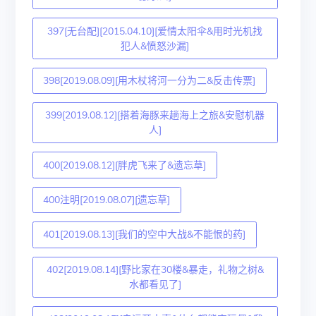
397[无台配][2015.04.10][爱情太阳伞&用时光机找
犯人&愤怒沙漏]
398[2019.08.09][用木杖将河一分为二&反击传票]
399[2019.08.12][搭着海豚来趟海上之旅&安慰机器
人]
400[2019.08.12][胖虎飞来了&遗忘草]
400注明[2019.08.07][遗忘草]
401[2019.08.13][我们的空中大战&不能恨的药]
402[2019.08.14][野比家在30楼&暴走，礼物之树&
水都看见了]