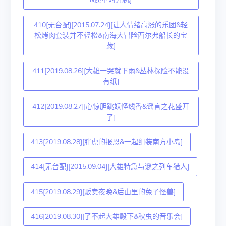
410[无台配][2015.07.24][让人情绪高涨的乐团&轻
松烤肉套装并不轻松&南海大冒险西尔弗船长的宝
藏]
411[2019.08.26][大雄一哭就下雨&丛林探险不能没
有纸]
412[2019.08.27][心惊胆跳妖怪线香&谣言之花盛开
了]
413[2019.08.28][胖虎的报恩&一起组装南方小岛]
414[无台配][2015.09.04][大雄特急与谜之列车猎人]
415[2019.08.29][贩卖夜晚&后山里的兔子怪兽]
416[2019.08.30][了不起大雄殿下&秋虫的音乐会]