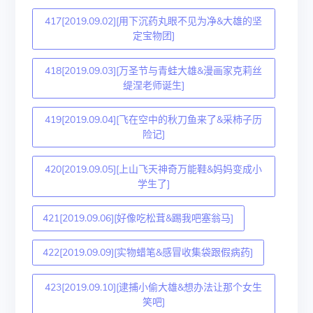
417[2019.09.02][用下沉药丸眼不见为净&大雄的坚
定宝物团]
418[2019.09.03][万圣节与青蛙大雄&漫画家克莉丝
缇涅老师诞生]
419[2019.09.04][飞在空中的秋刀鱼来了&采柿子历
险记]
420[2019.09.05][上山飞天神奇万能鞋&妈妈变成小
学生了]
421[2019.09.06][好像吃松茸&踢我吧塞翁马]
422[2019.09.09][实物蜡笔&感冒收集袋跟假病药]
423[2019.09.10][逮捕小偷大雄&想办法让那个女生
笑吧]