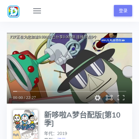
登录
新哆啦A梦台配版[第10
季]
年代：2019