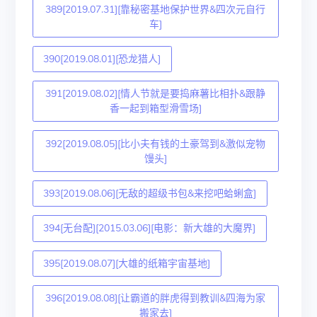
389[2019.07.31][靠秘密基地保护世界&四次元自行
车]
390[2019.08.01][恐龙猎人]
391[2019.08.02][情人节就是要捣麻薯比相扑&跟静
香一起到箱型滑雪场]
392[2019.08.05][比小夫有钱的土豪驾到&激似宠物
馒头]
393[2019.08.06][无敌的超级书包&来挖吧蛤蜊盒]
394[无台配][2015.03.06][电影：新大雄的大魔界]
395[2019.08.07][大雄的纸箱宇宙基地]
396[2019.08.08][让霸道的胖虎得到教训&四海为家
搬家去]