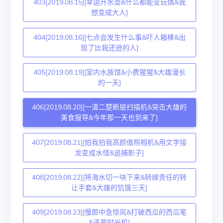
403[2019.08.15][幸运开水壶&什么都能变玩偶&我
想变成大人]
404[2019.08.16][七点会发生什么事&吓人箱棒&出
现了比我还逊的人]
405[2019.08.19][室内水族馆&小费猩猩&大雄漫长
的一天]
406[2019.08.20][一清二楚断层扫描机&突击大雄的
美食报导&今年那一天也到来了]
407[2019.08.21][拍我拍我高颜值照相机&用文字接
龙变成水怪&追捕影子]
408[2019.08.22][将海水切一块下来&转嫁责任的转
让手套&大雄的饥饿三天]
409[2019.08.23][慢郎中急惊风&打破西瓜的西瓜笔
&还童时光机]