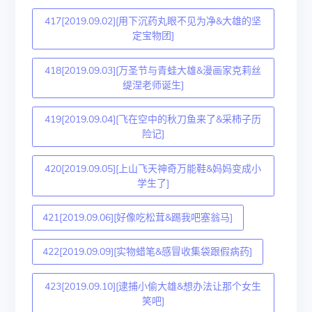
417[2019.09.02][用下沉药丸眼不见为净&大雄的坚
定宝物团]
418[2019.09.03][万圣节与青蛙大雄&漫画家克莉丝
缇涅老师诞生]
419[2019.09.04][飞在空中的秋刀鱼来了&采柿子历
险记]
420[2019.09.05][上山飞天神奇万能鞋&妈妈变成小
学生了]
421[2019.09.06][好像吃松茸&踢我吧塞翁马]
422[2019.09.09][实物蜡笔&感冒收集袋跟假病药]
423[2019.09.10][逮捕小偷大雄&想办法让那个女生
笑吧]