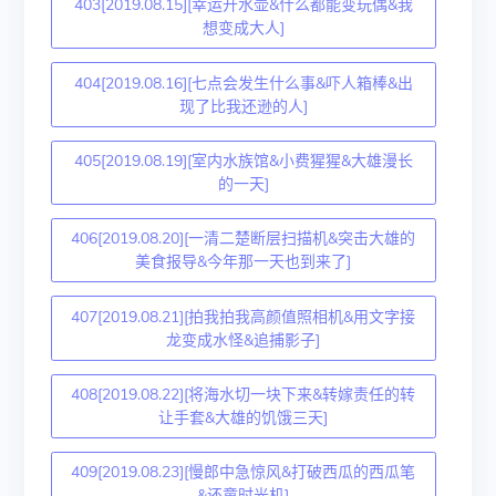
403[2019.08.15][幸运开水壶&什么都能变玩偶&我
想变成大人]
404[2019.08.16][七点会发生什么事&吓人箱棒&出
现了比我还逊的人]
405[2019.08.19][室内水族馆&小费猩猩&大雄漫长
的一天]
406[2019.08.20][一清二楚断层扫描机&突击大雄的
美食报导&今年那一天也到来了]
407[2019.08.21][拍我拍我高颜值照相机&用文字接
龙变成水怪&追捕影子]
408[2019.08.22][将海水切一块下来&转嫁责任的转
让手套&大雄的饥饿三天]
409[2019.08.23][慢郎中急惊风&打破西瓜的西瓜笔
&还童时光机]