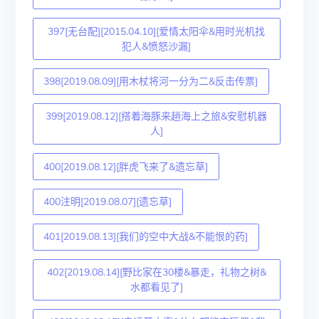
397[无台配][2015.04.10][爱情太阳伞&用时光机找
犯人&愤怒沙漏]
398[2019.08.09][用木杖将河一分为二&反击传票]
399[2019.08.12][搭着海豚来趟海上之旅&安慰机器
人]
400[2019.08.12][胖虎飞来了&遗忘草]
400注明[2019.08.07][遗忘草]
401[2019.08.13][我们的空中大战&不能恨的药]
402[2019.08.14][野比家在30楼&暴走，礼物之树&
水都看见了]