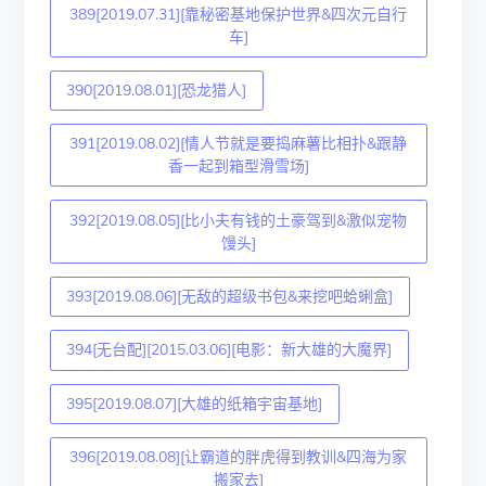
389[2019.07.31][靠秘密基地保护世界&四次元自行
车]
390[2019.08.01][恐龙猎人]
391[2019.08.02][情人节就是要捣麻薯比相扑&跟静
香一起到箱型滑雪场]
392[2019.08.05][比小夫有钱的土豪驾到&激似宠物
馒头]
393[2019.08.06][无敌的超级书包&来挖吧蛤蜊盒]
394[无台配][2015.03.06][电影：新大雄的大魔界]
395[2019.08.07][大雄的纸箱宇宙基地]
396[2019.08.08][让霸道的胖虎得到教训&四海为家
搬家去]