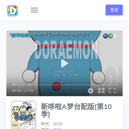
登录
新哆啦A梦台配版[第10
季]
年代：2019