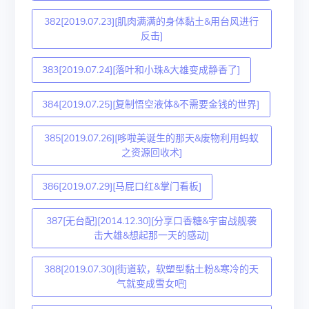
382[2019.07.23][肌肉满满的身体黏土&用台风进行
反击]
383[2019.07.24][落叶和小珠&大雄变成静香了]
384[2019.07.25][复制悟空液体&不需要金钱的世界]
385[2019.07.26][哆啦美诞生的那天&废物利用蚂蚁
之资源回收术]
386[2019.07.29][马屁口红&掌门看板]
387[无台配][2014.12.30][分享口香糖&宇宙战舰袭
击大雄&想起那一天的感动]
388[2019.07.30][街道软，软塑型黏土粉&寒冷的天
气就变成雪女吧]