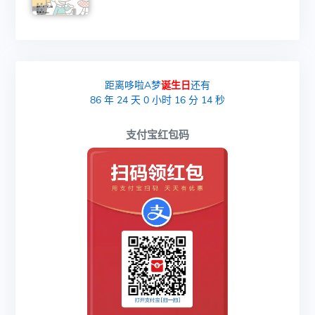
距离哆啦A梦
诞生日
还有
86
年
24
天
0
小时
16
分
13
秒
支付宝红包码