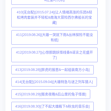
410[无台配][2015.07.24][让人情绪高涨的乐团&轻
松烤肉套装并不轻松&南海大冒险西尔弗船长的宝
藏]
411[2019.08.26][大雄一哭就下雨&丛林探险不能没
有纸]
412[2019.08.27][心惊胆跳妖怪线香&谣言之花盛开
了]
413[2019.08.28][胖虎的报恩&一起组装南方小岛]
414[无台配][2015.09.04][大雄特急与谜之列车猎人]
415[2019.08.29][贩卖夜晚&后山里的兔子怪兽]
416[2019.08.30][了不起大雄殿下&秋虫的音乐会]