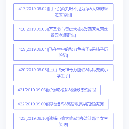
417[2019.09.02][用下沉药丸眼不见为净&大雄的坚
定宝物团]
418[2019.09.03][万圣节与青蛙大雄&漫画家克莉丝
缇涅老师诞生]
419[2019.09.04][飞在空中的秋刀鱼来了&采柿子历
险记]
420[2019.09.05][上山飞天神奇万能鞋&妈妈变成小
学生了]
421[2019.09.06][好像吃松茸&踢我吧塞翁马]
422[2019.09.09][实物蜡笔&感冒收集袋跟假病药]
423[2019.09.10][逮捕小偷大雄&想办法让那个女生
笑吧]