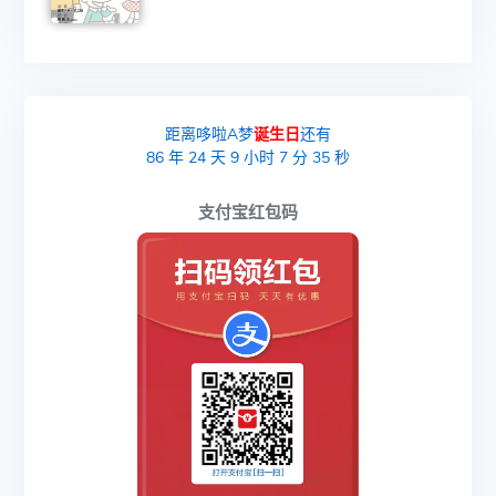
距离哆啦A梦
诞生日
还有
86
年
24
天
9
小时
7
分
34
秒
支付宝红包码