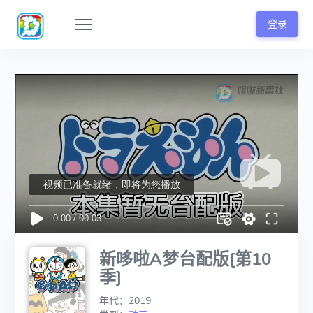
登录
新哆啦A梦台配版[第10
季]
年代：2019