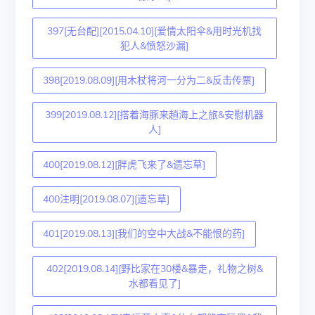
397[无台配][2015.04.10][爱情太阳伞&用时光机找
犯人&愤怒沙漏]
398[2019.08.09][用木杖将河一分为二&反击传票]
399[2019.08.12][搭着海豚来趟海上之旅&安慰机器
人]
400[2019.08.12][胖虎飞来了&遗忘草]
400注明[2019.08.07][遗忘草]
401[2019.08.13][我们的空中大战&不能恨的药]
402[2019.08.14][野比家在30楼&暴走，礼物之树&
水都看见了]