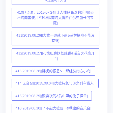
410[无台配][2015.07.24][让人情绪高涨的乐团&轻
松烤肉套装并不轻松&南海大冒险西尔弗船长的宝
藏]
411[2019.08.26][大雄一哭就下雨&丛林探险不能没
有纸]
412[2019.08.27][心惊胆跳妖怪线香&谣言之花盛开
了]
413[2019.08.28][胖虎的报恩&一起组装南方小岛]
414[无台配][2015.09.04][大雄特急与谜之列车猎人]
415[2019.08.29][贩卖夜晚&后山里的兔子怪兽]
416[2019.08.30][了不起大雄殿下&秋虫的音乐会]