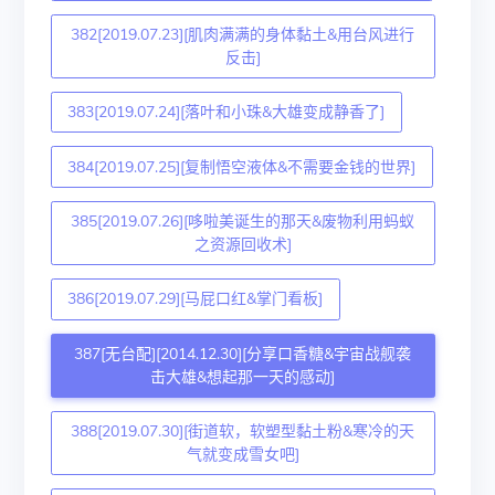
382[2019.07.23][肌肉满满的身体黏土&用台风进行
反击]
383[2019.07.24][落叶和小珠&大雄变成静香了]
384[2019.07.25][复制悟空液体&不需要金钱的世界]
385[2019.07.26][哆啦美诞生的那天&废物利用蚂蚁
之资源回收术]
386[2019.07.29][马屁口红&掌门看板]
387[无台配][2014.12.30][分享口香糖&宇宙战舰袭
击大雄&想起那一天的感动]
388[2019.07.30][街道软，软塑型黏土粉&寒冷的天
气就变成雪女吧]