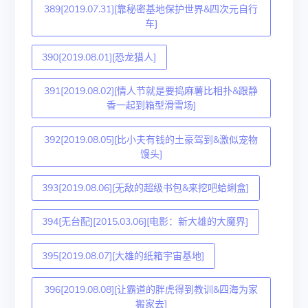
389[2019.07.31][靠秘密基地保护世界&四次元自行
车]
390[2019.08.01][恐龙猎人]
391[2019.08.02][情人节就是要捣麻薯比相扑&跟静
香一起到箱型滑雪场]
392[2019.08.05][比小夫有钱的土豪驾到&激似宠物
馒头]
393[2019.08.06][无敌的超级书包&来挖吧蛤蜊盒]
394[无台配][2015.03.06][电影：新大雄的大魔界]
395[2019.08.07][大雄的纸箱宇宙基地]
396[2019.08.08][让霸道的胖虎得到教训&四海为家
搬家去]