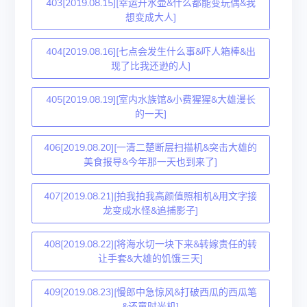
403[2019.08.15][幸运开水壶&什么都能变玩偶&我
想变成大人]
404[2019.08.16][七点会发生什么事&吓人箱棒&出
现了比我还逊的人]
405[2019.08.19][室内水族馆&小费猩猩&大雄漫长
的一天]
406[2019.08.20][一清二楚断层扫描机&突击大雄的
美食报导&今年那一天也到来了]
407[2019.08.21][拍我拍我高颜值照相机&用文字接
龙变成水怪&追捕影子]
408[2019.08.22][将海水切一块下来&转嫁责任的转
让手套&大雄的饥饿三天]
409[2019.08.23][慢郎中急惊风&打破西瓜的西瓜笔
&还童时光机]