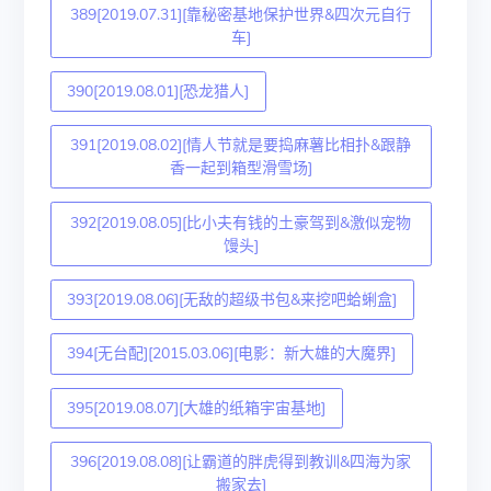
389[2019.07.31][靠秘密基地保护世界&四次元自行
车]
390[2019.08.01][恐龙猎人]
391[2019.08.02][情人节就是要捣麻薯比相扑&跟静
香一起到箱型滑雪场]
392[2019.08.05][比小夫有钱的土豪驾到&激似宠物
馒头]
393[2019.08.06][无敌的超级书包&来挖吧蛤蜊盒]
394[无台配][2015.03.06][电影：新大雄的大魔界]
395[2019.08.07][大雄的纸箱宇宙基地]
396[2019.08.08][让霸道的胖虎得到教训&四海为家
搬家去]