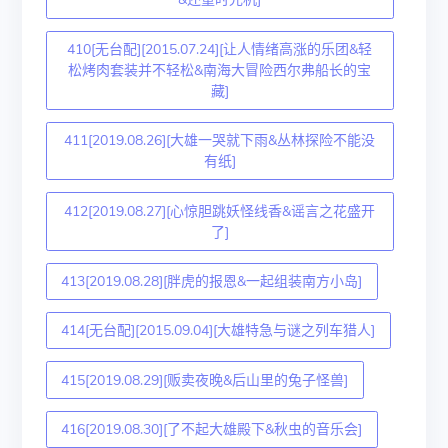
410[无台配][2015.07.24][让人情绪高涨的乐团&轻
松烤肉套装并不轻松&南海大冒险西尔弗船长的宝
藏]
411[2019.08.26][大雄一哭就下雨&丛林探险不能没
有纸]
412[2019.08.27][心惊胆跳妖怪线香&谣言之花盛开
了]
413[2019.08.28][胖虎的报恩&一起组装南方小岛]
414[无台配][2015.09.04][大雄特急与谜之列车猎人]
415[2019.08.29][贩卖夜晚&后山里的兔子怪兽]
416[2019.08.30][了不起大雄殿下&秋虫的音乐会]