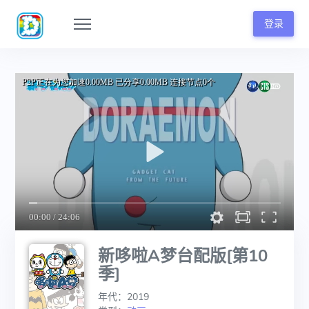
登录
新哆啦A梦台配版[第10
季]
年代：2019