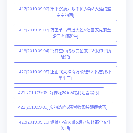
417[2019.09.02][用下沉药丸眼不见为净&大雄的坚
定宝物团]
418[2019.09.03][万圣节与青蛙大雄&漫画家克莉丝
缇涅老师诞生]
419[2019.09.04][飞在空中的秋刀鱼来了&采柿子历
险记]
420[2019.09.05][上山飞天神奇万能鞋&妈妈变成小
学生了]
421[2019.09.06][好像吃松茸&踢我吧塞翁马]
422[2019.09.09][实物蜡笔&感冒收集袋跟假病药]
423[2019.09.10][逮捕小偷大雄&想办法让那个女生
笑吧]