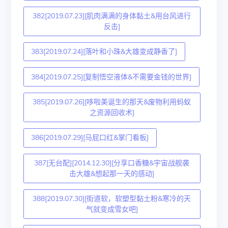
382[2019.07.23][肌肉满满的身体黏土&用台风进行
反击]
383[2019.07.24][落叶和小珠&大雄变成静香了]
384[2019.07.25][复制悟空液体&不需要金钱的世界]
385[2019.07.26][哆啦美诞生的那天&废物利用蚂蚁
之资源回收术]
386[2019.07.29][马屁口红&掌门看板]
387[无台配][2014.12.30][分享口香糖&宇宙战舰袭
击大雄&想起那一天的感动]
388[2019.07.30][街道软，软塑型黏土粉&寒冷的天
气就变成雪女吧]