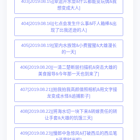
403[2019.08.15][幸运开水壶&什么都能变玩偶&我
想变成大人]
404[2019.08.16][七点会发生什么事&吓人箱棒&出
现了比我还逊的人]
405[2019.08.19][室内水族馆&小费猩猩&大雄漫长
的一天]
406[2019.08.20][一清二楚断层扫描机&突击大雄的
美食报导&今年那一天也到来了]
407[2019.08.21][拍我拍我高颜值照相机&用文字接
龙变成水怪&追捕影子]
408[2019.08.22][将海水切一块下来&转嫁责任的转
让手套&大雄的饥饿三天]
409[2019.08.23][慢郎中急惊风&打破西瓜的西瓜笔
&还童时光机]