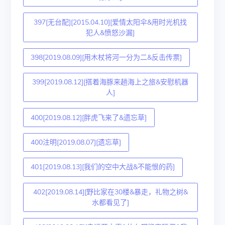
397[无台配][2015.04.10][爱情太阳伞&用时光机找
犯人&愤怒沙漏]
398[2019.08.09][用木杖将河一分为二&反击传票]
399[2019.08.12][搭着海豚来趟海上之旅&安慰机器
人]
400[2019.08.12][胖虎飞来了&遗忘草]
400注明[2019.08.07][遗忘草]
401[2019.08.13][我们的空中大战&不能恨的药]
402[2019.08.14][野比家在30楼&暴走，礼物之树&
水都看见了]