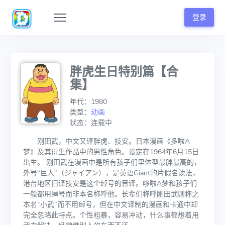
登录
胖虎生日特别篇【合
集】
年代：1980
类型：
动画
状态：连载中
刚田武，中文又译胖虎、技安。日本漫画《多啦A
梦》及其衍生作品中的男性角色。设定在1964年6月15日
出生。 刚田武在漫画中是所有孩子们里体型最胖最高的，
外号“巨人”（ジャイアン），是英语Giant的片假名读法，
港台地区旧译技安是这个绰号的音译。哆啦A梦和孩子们
一般都用绰号而非本名称呼他。长辈们称呼刚田武则称之
本名“小武”而不用绰号，但在中文译制的漫画和卡通中却
完全忽略此特点。个性粗暴，容易冲动，什么事都想着用