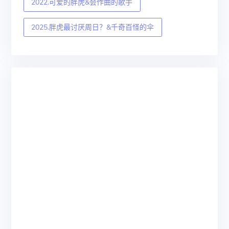
2022.可爱的胖虎&会作曲的歌手
2025.胖虎最讨厌周日？&千奇百怪的伞