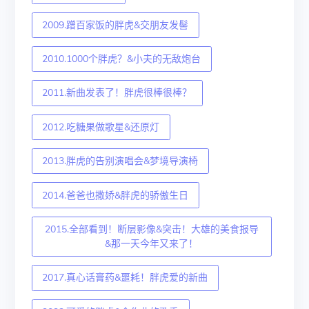
2009.蹭百家饭的胖虎&交朋友发髻
2010.1000个胖虎？&小夫的无敌炮台
2011.新曲发表了！胖虎很棒很棒？
2012.吃糖果做歌星&还原灯
2013.胖虎的告别演唱会&梦境导演椅
2014.爸爸也撒娇&胖虎的骄傲生日
2015.全部看到！断层影像&突击！大雄的美食报导
&那一天今年又来了！
2017.真心话膏药&噩耗！胖虎爱的新曲