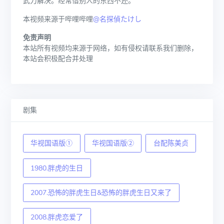
武力解决。经常借别人的东西不还。
本视频来源于哔哩哔哩
@名探偵たけし
免责声明
本站所有视频均来源于网络，如有侵权请联系我们删除，
本站会积极配合并处理
剧集
华视国语版①
华视国语版②
台配陈美贞
1980.胖虎的生日
2007.恐怖的胖虎生日&恐怖的胖虎生日又来了
2008.胖虎恋爱了