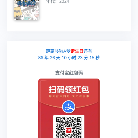
年代：2024
距离哆啦A梦
诞生日
还有
86
年
26
天
10
小时
23
分
15
秒
支付宝红包码