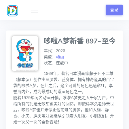
登录
哆啦A梦新番 897~至今
年代：2026
类型：
动画
状态：连载中
1969年，著名日本漫画家藤子·F·不二雄
（藤本弘）创作出圆脑袋、蓝身体、拥有神奇道具的百宝
袋的哆啦A梦，在此之后，这个可爱的角色迅速窜红，享
誉海内外，成为最成功的漫画角色之一。
随着1979年同名动画开播，哆啦A梦更走入千家万户，带
给所有的拥趸无数甜蜜美好的回忆。即使藤本弘老师去世
后，哆啦A梦也并未停止他前进的脚步，他和大雄、静
香、小夫、胖虎等好友继续引领着大朋友、小朋友们，开
始一次又一次的全新冒险！