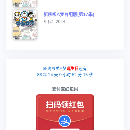
新哆啦A梦台配版[第17季]
年代：2024
距离哆啦A梦
诞生日
还有
86
年
24
天
0
小时
52
分
15
秒
支付宝红包码