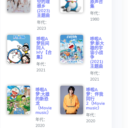
空的理
原声合
想乡
集
(2023)
年代：
主题曲
1980
年代：
2023
哆啦A
哆啦A
梦民间
梦:新大
同人
雄的宇
MV【合
宙小战
集】
争
(2021)
年代：
主题曲
2021
年代：
2021
哆啦A
哆啦A
梦:大雄
梦：伴我
的新恐
同行
龙
2（Movie
（Movie
music）
music）
年代：
年代：
2020
2020