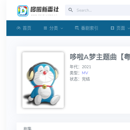
首页
分类
番剧索引
页面
哆啦A梦主题曲【
年代：2021
类型：
MV
状态：完结
剧集