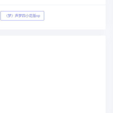
〈梦〉声梦四小花版op