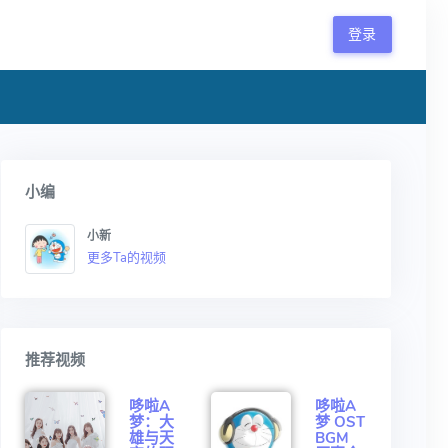
登录
小编
小新
更多Ta的视频
推荐视频
哆啦A
哆啦A
梦：大
梦 OST
雄与天
BGM