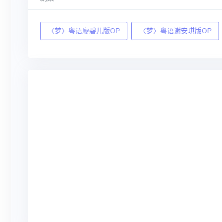
〈梦〉粤语廖碧儿版OP
〈梦〉粤语谢安琪版OP