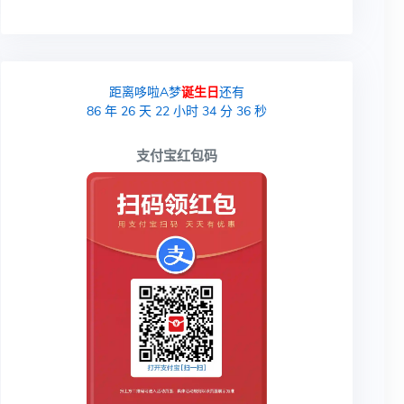
距离哆啦A梦
诞生日
还有
86
年
26
天
22
小时
34
分
36
秒
支付宝红包码