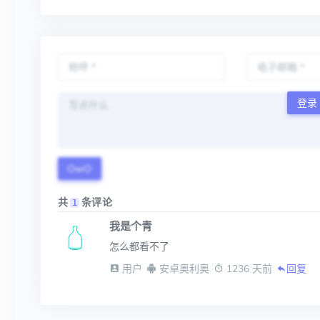
登录
OwO
共
条评论
1
我是个青
怎么都看不了
 用户
 安卓奥利奥
 1236 天前
回复