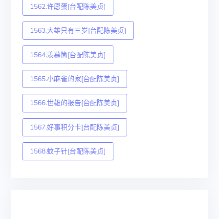
1562.许愿蛋[台配陈美贞]
1563.大雄只有三岁[台配陈美贞]
1564.羡慕筒[台配陈美贞]
1565.小麻雀的家[台配陈美贞]
1566.世雄的报告[台配陈美贞]
1567.好事积分卡[台配陈美贞]
1568.蚊子针[台配陈美贞]