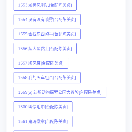
1553.龙卷风喇叭[台配陈美贞]
1554.没有没有喷雾[台配陈美贞]
1555.会找东西的手[台配陈美贞]
1556.超大型黏土[台配陈美贞]
1557.顺风耳[台配陈美贞]
1558.我的火车组合[台配陈美贞]
1559(S).幻想动物探索公园大冒险[台配陈美贞]
1560.叫停毛巾[台配陈美贞]
1561.鬼魂徽章[台配陈美贞]