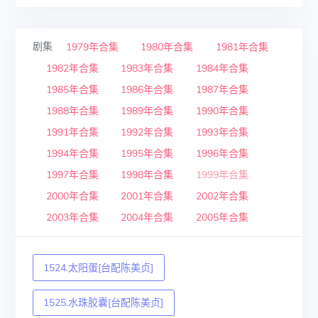
剧集
1979年合集
1980年合集
1981年合集
1982年合集
1983年合集
1984年合集
1985年合集
1986年合集
1987年合集
1988年合集
1989年合集
1990年合集
1991年合集
1992年合集
1993年合集
1994年合集
1995年合集
1996年合集
1997年合集
1998年合集
1999年合集
2000年合集
2001年合集
2002年合集
2003年合集
2004年合集
2005年合集
1524.太阳蛋[台配陈美贞]
1525.水珠胶囊[台配陈美贞]