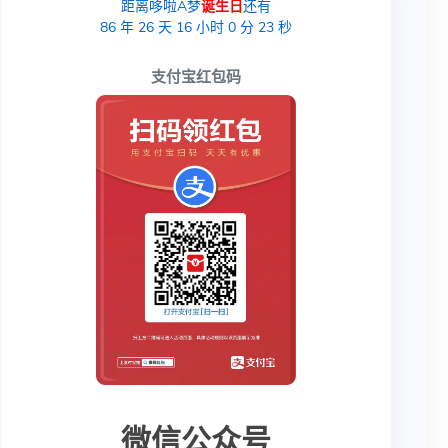
距离哆啦A梦
诞生日
还有
86
年
26
天
16
小时
0
分
23
秒
支付宝红包码
微信公众号