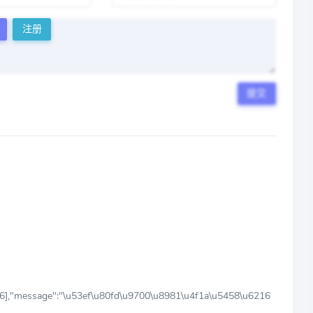
注册
提交
,"message":"\u53ef\u80fd\u9700\u8981\u4f1a\u5458\u6216