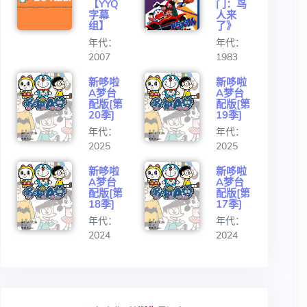
【YYQ
门：鸟
字幕
人来
组】
了》
年代：
年代：
2007
1983
新哆啦
新哆啦
A梦台
A梦台
配版[第
配版[第
20季]
19季]
年代：
年代：
2025
2025
新哆啦
新哆啦
A梦台
A梦台
配版[第
配版[第
18季]
17季]
年代：
年代：
2024
2024