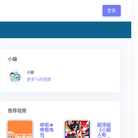
登录
小编
小新
更多Ta的视频
推荐视频
哆啦★
剧场版
哆啦电
《小超
台
人帕