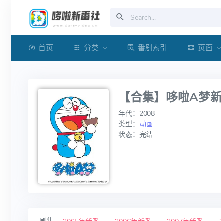
首页
分类
番剧索引
页面
【合集】哆啦A梦新番 
年代：2008
类型：
动画
状态：完结
剧集