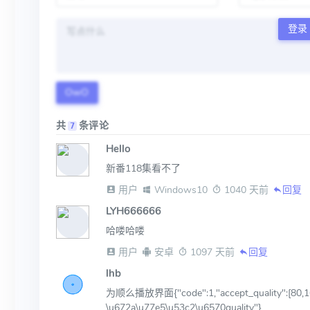
登录
OwO
共
条评论
7
Hello
新番118集看不了
 用户
 Windows10
 1040 天前
回复
LYH666666
哈喽哈喽
 用户
 安卓
 1097 天前
回复
lhb
为顺么播放界面{"code":1,"accept_quality":[80,16]
\u672a\u77e5\u53c2\u6570quality"}