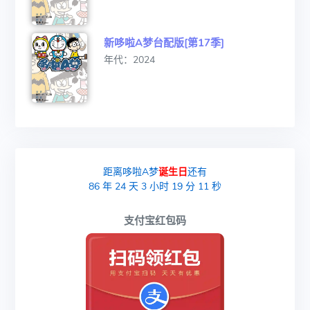
新哆啦A梦台配版[第17季]
年代：2024
距离哆啦A梦
诞生日
还有
86
年
24
天
3
小时
19
分
10
秒
支付宝红包码