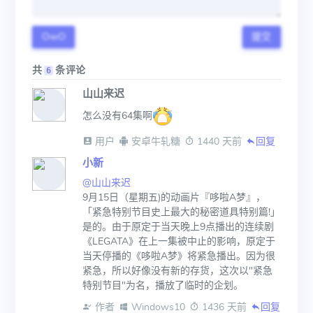
OwO
提交
共
条评论
6
山山来迟
怎么没有64集啊
 用户
 安卓牛轧糖
 1440 天前
回复
小新
@山山来迟
9月15日（星期五)的动画片『哆啦A梦』，
「紧急特别节目史上最大的秘密道具特别篇!」
是的。由于原定于当天晚上9点播出的连续剧
《LEGATA》在上一集被中止的影响，原定于
当天停播的《哆啦A梦》将紧急播出。因为很
紧急，所以好像没有新的存货，这次以"紧急
特别节目"为名，播放了临时的企划。
 作者
 Windows10
 1436 天前
回复