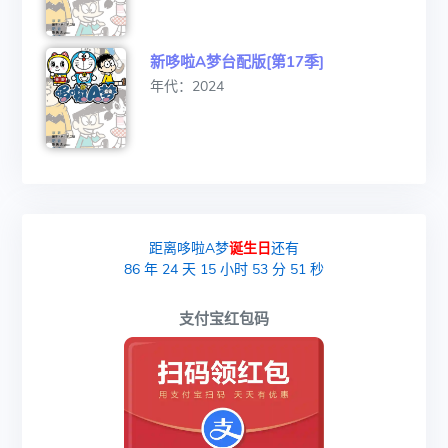
新哆啦A梦台配版[第17季]
年代：2024
距离哆啦A梦
诞生日
还有
86
年
24
天
15
小时
53
分
50
秒
支付宝红包码