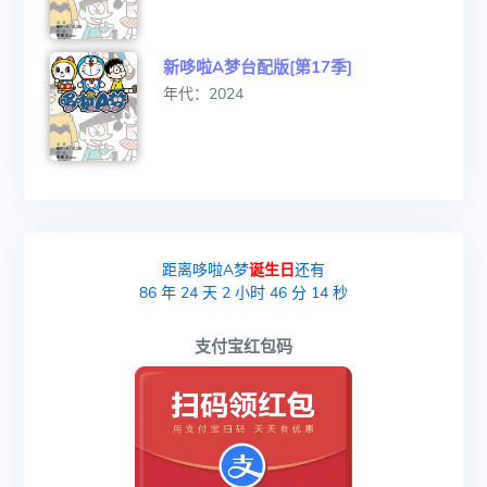
新哆啦A梦台配版[第17季]
年代：2024
距离哆啦A梦
诞生日
还有
86
年
24
天
2
小时
46
分
13
秒
支付宝红包码