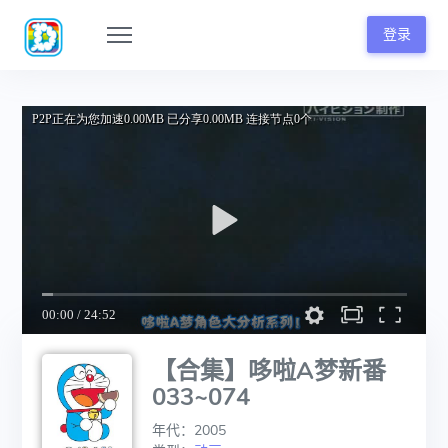
登录
【合集】哆啦A梦新番
033~074
年代：2005