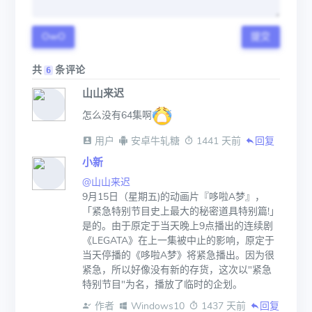
OwO
提交
共
条评论
6
山山来迟
怎么没有64集啊
 用户
 安卓牛轧糖
 1441 天前
回复
小新
@山山来迟
9月15日（星期五)的动画片『哆啦A梦』，
「紧急特别节目史上最大的秘密道具特别篇!」
是的。由于原定于当天晚上9点播出的连续剧
《LEGATA》在上一集被中止的影响，原定于
当天停播的《哆啦A梦》将紧急播出。因为很
紧急，所以好像没有新的存货，这次以"紧急
特别节目"为名，播放了临时的企划。
 作者
 Windows10
 1437 天前
回复