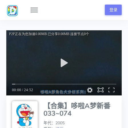
登录
【合集】哆啦A梦新番
033~074
年代：2005