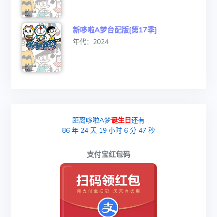
新哆啦A梦台配版[第17季]
年代：2024
距离哆啦A梦
诞生日
还有
86
年
24
天
19
小时
6
分
47
秒
支付宝红包码