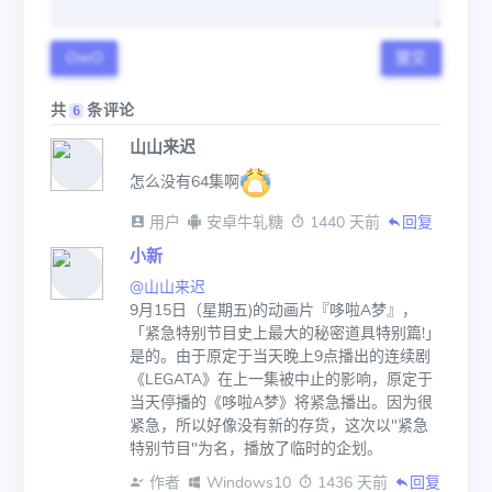
OwO
提交
共
条评论
6
山山来迟
怎么没有64集啊
 用户
 安卓牛轧糖
 1440 天前
回复
小新
@山山来迟
9月15日（星期五)的动画片『哆啦A梦』，
「紧急特别节目史上最大的秘密道具特别篇!」
是的。由于原定于当天晚上9点播出的连续剧
《LEGATA》在上一集被中止的影响，原定于
当天停播的《哆啦A梦》将紧急播出。因为很
紧急，所以好像没有新的存货，这次以"紧急
特别节目"为名，播放了临时的企划。
 作者
 Windows10
 1436 天前
回复