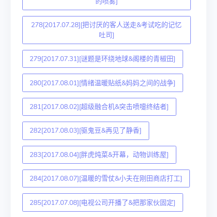
的喷雾]
278[2017.07.28][把讨厌的客人送走&考试吃的记忆
吐司]
279[2017.07.31][谜题是环绕地球&阁楼的青椒田]
280[2017.08.01][情绪温暖贴纸&妈妈之间的战争]
281[2017.08.02][超级融合机&突击喷嚏终结者]
282[2017.08.03][驱鬼豆&再见了静香]
283[2017.08.04][胖虎炖菜&开幕，动物训练屋]
284[2017.08.07][温暖的雪仗&小夫在刚田商店打工]
285[2017.07.08][电视公司开播了&把那家伙固定]