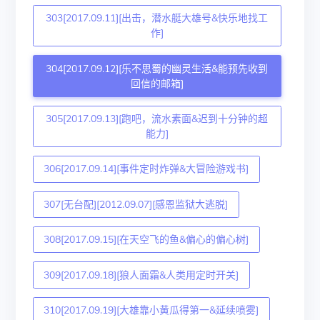
303[2017.09.11][出击，潜水艇大雄号&快乐地找工
作]
304[2017.09.12][乐不思蜀的幽灵生活&能预先收到
回信的邮箱]
305[2017.09.13][跑吧，流水素面&迟到十分钟的超
能力]
306[2017.09.14][事件定时炸弹&大冒险游戏书]
307[无台配][2012.09.07][感恩监狱大逃脱]
308[2017.09.15][在天空飞的鱼&偏心的偏心树]
309[2017.09.18][狼人面霜&人类用定时开关]
310[2017.09.19][大雄靠小黄瓜得第一&延续喷雾]