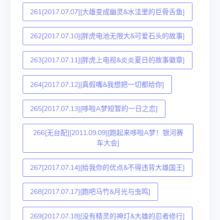
261[2017.07.07][大雄变成幽灵&水洼里的巨骨舌鱼]
262[2017.07.10][胖虎电池无限大&可爱石头的故事]
263[2017.07.11][胖虎上电视&炎炎夏日的故事徽章]
264[2017.07.12][真假嘴&我想把一切都给你]
265[2017.07.13][哆啦A梦短暂的一日之恋]
266[无台配][2011.09.09][跑起来哆啦A梦！银河赛
车大会]
267[2017.07.14][给我你的优点&不得违背大雄国王]
268[2017.07.17][跑吧马竹&月光与虫鸣]
269[2017.07.18][没有精灵的神灯&大雄的忍者修行]