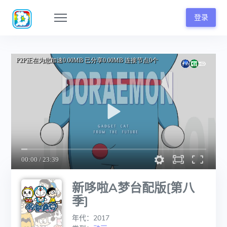
登录
新哆啦A梦台配版[第八
季]
年代：2017