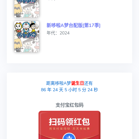
新哆啦A梦台配版[第17季]
年代：2024
距离哆啦A梦
诞生日
还有
86
年
24
天
5
小时
5
分
23
秒
支付宝红包码