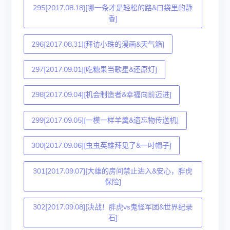
295[2017.08.18][哪一条才是轻松的路&口袋里的静
香]
296[2017.08.31][拜访小珠的漫画&天气箱]
297[2017.09.01][吃糖果当歌星&还原灯]
298[2017.09.04][机会制造者&幸福向前迈进]
299[2017.09.05][一模一样羊羹&遗忘物传送机]
300[2017.09.06][虫虫英雄拜见了&一吋帽子]
301[2017.09.07][大雄的房间禁止进入&安心，胖虎
保险]
302[2017.09.08][决战！胖虎vs鬼怪军团&世界纪录
石]