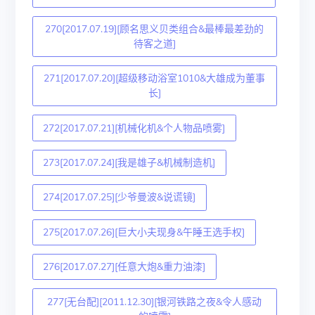
270[2017.07.19][顾名思义贝类组合&最棒最差劲的
待客之道]
271[2017.07.20][超级移动浴室1010&大雄成为董事
长]
272[2017.07.21][机械化机&个人物品喷雾]
273[2017.07.24][我是雄子&机械制造机]
274[2017.07.25][少爷曼波&说谎镜]
275[2017.07.26][巨大小夫现身&午睡王选手权]
276[2017.07.27][任意大炮&重力油漆]
277[无台配][2011.12.30][银河铁路之夜&令人感动