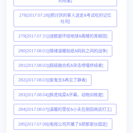
的喷雾]
278[2017.07.28][把讨厌的客人送走&考试吃的记忆
吐司]
279[2017.07.31][谜题是环绕地球&阁楼的青椒田]
280[2017.08.01][情绪温暖贴纸&妈妈之间的战争]
281[2017.08.02][超级融合机&突击喷嚏终结者]
282[2017.08.03][驱鬼豆&再见了静香]
283[2017.08.04][胖虎炖菜&开幕，动物训练屋]
284[2017.08.07][温暖的雪仗&小夫在刚田商店打工]
285[2017.07.08][电视公司开播了&把那家伙固定]