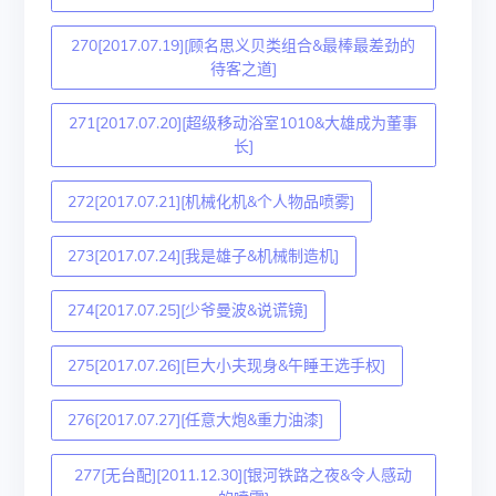
270[2017.07.19][顾名思义贝类组合&最棒最差劲的
待客之道]
271[2017.07.20][超级移动浴室1010&大雄成为董事
长]
272[2017.07.21][机械化机&个人物品喷雾]
273[2017.07.24][我是雄子&机械制造机]
274[2017.07.25][少爷曼波&说谎镜]
275[2017.07.26][巨大小夫现身&午睡王选手权]
276[2017.07.27][任意大炮&重力油漆]
277[无台配][2011.12.30][银河铁路之夜&令人感动