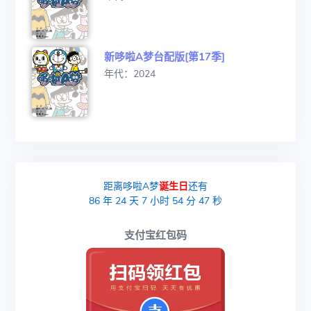
新哆啦A梦台配版[第17季]
年代：2024
距离哆啦A梦
诞生日
还有
86
年
24
天
7
小时
54
分
47
秒
支付宝红包码