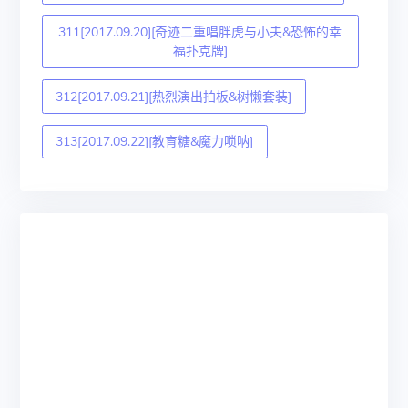
311[2017.09.20][奇迹二重唱胖虎与小夫&恐怖的幸
福扑克牌]
312[2017.09.21][热烈演出拍板&树懒套装]
313[2017.09.22][教育糖&魔力唢呐]