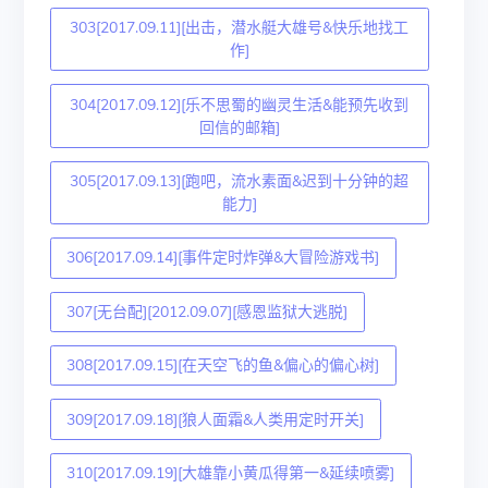
303[2017.09.11][出击，潜水艇大雄号&快乐地找工
作]
304[2017.09.12][乐不思蜀的幽灵生活&能预先收到
回信的邮箱]
305[2017.09.13][跑吧，流水素面&迟到十分钟的超
能力]
306[2017.09.14][事件定时炸弹&大冒险游戏书]
307[无台配][2012.09.07][感恩监狱大逃脱]
308[2017.09.15][在天空飞的鱼&偏心的偏心树]
309[2017.09.18][狼人面霜&人类用定时开关]
310[2017.09.19][大雄靠小黄瓜得第一&延续喷雾]