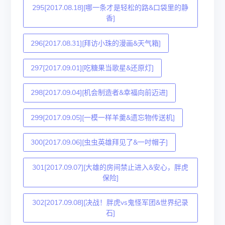
295[2017.08.18][哪一条才是轻松的路&口袋里的静
香]
296[2017.08.31][拜访小珠的漫画&天气箱]
297[2017.09.01][吃糖果当歌星&还原灯]
298[2017.09.04][机会制造者&幸福向前迈进]
299[2017.09.05][一模一样羊羹&遗忘物传送机]
300[2017.09.06][虫虫英雄拜见了&一吋帽子]
301[2017.09.07][大雄的房间禁止进入&安心，胖虎
保险]
302[2017.09.08][决战！胖虎vs鬼怪军团&世界纪录
石]