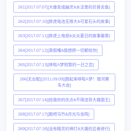
261[2017.07.07][大雄变成幽灵&水洼里的巨骨舌鱼]
262[2017.07.10][胖虎电池无限大&可爱石头的故事]
263[2017.07.11][胖虎上电视&炎炎夏日的故事徽章]
264[2017.07.12][真假嘴&我想把一切都给你]
265[2017.07.13][哆啦A梦短暂的一日之恋]
266[无台配][2011.09.09][跑起来哆啦A梦！银河赛
车大会]
267[2017.07.14][给我你的优点&不得违背大雄国王]
268[2017.07.17][跑吧马竹&月光与虫鸣]
269[2017.07.18][没有精灵的神灯&大雄的忍者修行]