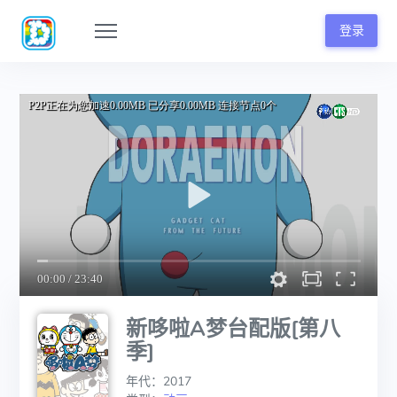
登录
新哆啦A梦台配版[第八
季]
年代：2017