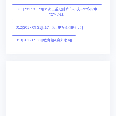
311[2017.09.20][奇迹二重唱胖虎与小夫&恐怖的幸
福扑克牌]
312[2017.09.21][热烈演出拍板&树懒套装]
313[2017.09.22][教育糖&魔力唢呐]