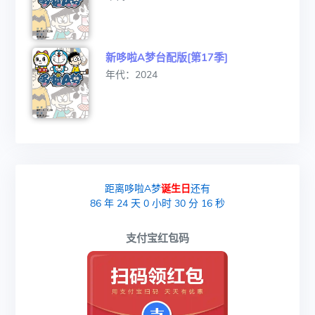
新哆啦A梦台配版[第17季]
年代：2024
距离哆啦A梦
诞生日
还有
86
年
24
天
0
小时
30
分
15
秒
支付宝红包码