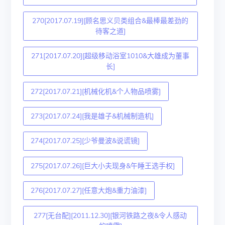
270[2017.07.19][顾名思义贝类组合&最棒最差劲的
待客之道]
271[2017.07.20][超级移动浴室1010&大雄成为董事
长]
272[2017.07.21][机械化机&个人物品喷雾]
273[2017.07.24][我是雄子&机械制造机]
274[2017.07.25][少爷曼波&说谎镜]
275[2017.07.26][巨大小夫现身&午睡王选手权]
276[2017.07.27][任意大炮&重力油漆]
277[无台配][2011.12.30][银河铁路之夜&令人感动