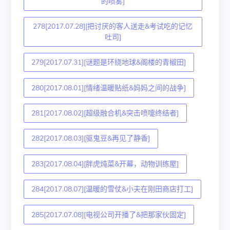
的喷雾]
278[2017.07.28][把讨厌的客人送走&考试吃的记忆
吐司]
279[2017.07.31][谜题是环绕地球&阁楼的青椒田]
280[2017.08.01][情绪温暖贴纸&妈妈之间的战争]
281[2017.08.02][超级融合机&突击喷嚏终结者]
282[2017.08.03][驱鬼豆&再见了静香]
283[2017.08.04][胖虎炖菜&开幕，动物训练屋]
284[2017.08.07][温暖的雪仗&小夫在刚田商店打工]
285[2017.07.08][电视公司开播了&把那家伙固定]