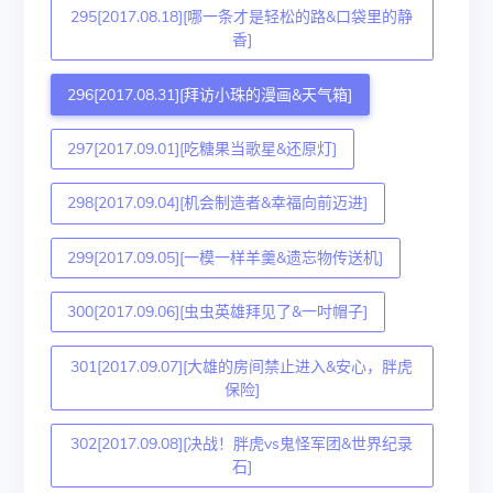
295[2017.08.18][哪一条才是轻松的路&口袋里的静
香]
296[2017.08.31][拜访小珠的漫画&天气箱]
297[2017.09.01][吃糖果当歌星&还原灯]
298[2017.09.04][机会制造者&幸福向前迈进]
299[2017.09.05][一模一样羊羹&遗忘物传送机]
300[2017.09.06][虫虫英雄拜见了&一吋帽子]
301[2017.09.07][大雄的房间禁止进入&安心，胖虎
保险]
302[2017.09.08][决战！胖虎vs鬼怪军团&世界纪录
石]