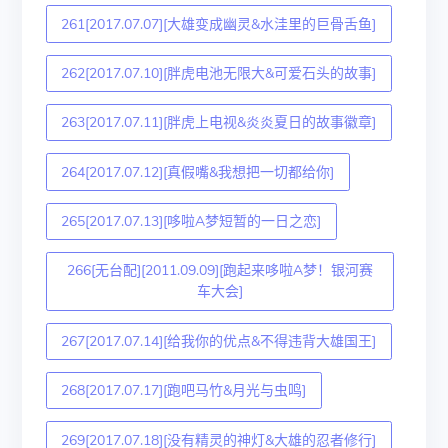
261[2017.07.07][大雄变成幽灵&水洼里的巨骨舌鱼]
262[2017.07.10][胖虎电池无限大&可爱石头的故事]
263[2017.07.11][胖虎上电视&炎炎夏日的故事徽章]
264[2017.07.12][真假嘴&我想把一切都给你]
265[2017.07.13][哆啦A梦短暂的一日之恋]
266[无台配][2011.09.09][跑起来哆啦A梦！银河赛
车大会]
267[2017.07.14][给我你的优点&不得违背大雄国王]
268[2017.07.17][跑吧马竹&月光与虫鸣]
269[2017.07.18][没有精灵的神灯&大雄的忍者修行]