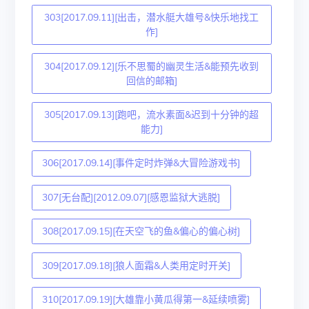
303[2017.09.11][出击，潜水艇大雄号&快乐地找工
作]
304[2017.09.12][乐不思蜀的幽灵生活&能预先收到
回信的邮箱]
305[2017.09.13][跑吧，流水素面&迟到十分钟的超
能力]
306[2017.09.14][事件定时炸弹&大冒险游戏书]
307[无台配][2012.09.07][感恩监狱大逃脱]
308[2017.09.15][在天空飞的鱼&偏心的偏心树]
309[2017.09.18][狼人面霜&人类用定时开关]
310[2017.09.19][大雄靠小黄瓜得第一&延续喷雾]