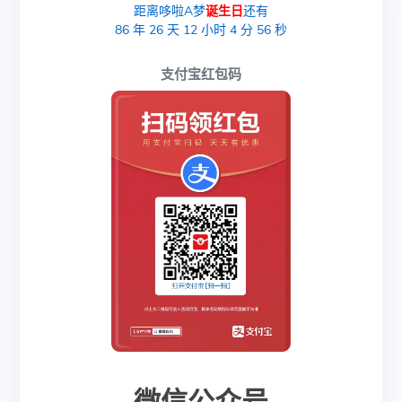
距离哆啦A梦
诞生日
还有
86
年
26
天
12
小时
4
分
56
秒
支付宝红包码