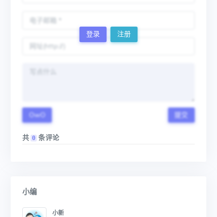
登录
注册
OwO
提交
共
条评论
0
小编
小新