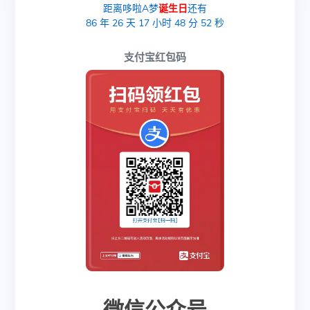
距离哆啦A梦
诞生日
还有
86
年
26
天
17
小时
48
分
51
秒
支付宝红包码