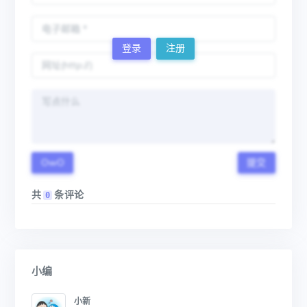
登录
注册
OwO
提交
共
条评论
0
小编
小新