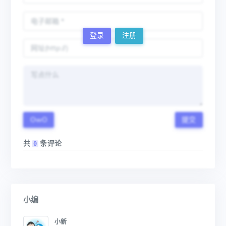
登录
注册
OwO
提交
共
条评论
0
小编
小新