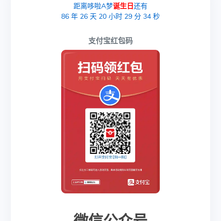
距离哆啦A梦
诞生日
还有
86
年
26
天
20
小时
29
分
33
秒
支付宝红包码