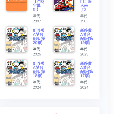
【YYQ
门：鸟
字幕
人来
组】
了》
年代：
年代：
2007
1983
新哆啦
新哆啦
A梦台
A梦台
配版[第
配版[第
20季]
19季]
年代：
年代：
2025
2025
新哆啦
新哆啦
A梦台
A梦台
配版[第
配版[第
18季]
17季]
年代：
年代：
2024
2024