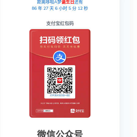
距离哆啦A梦
诞生日
还有
86
年
27
天
6
小时
5
分
11
秒
支付宝红包码
微信公众号