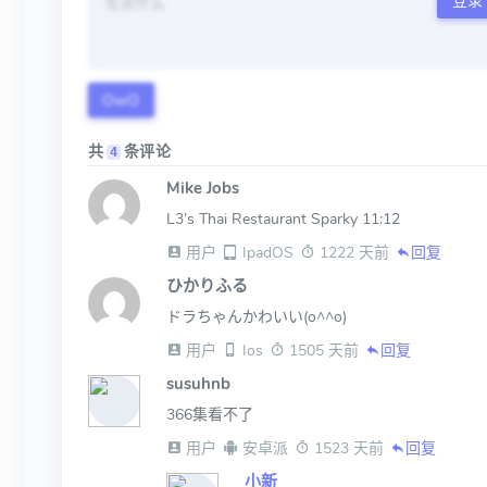
登录
OwO
共
条评论
4
Mike Jobs
L3’s Thai Restaurant Sparky 11:12
 用户
 IpadOS
 1222 天前
回复
ひかりふる
ドラちゃんかわいい(o^^o)
 用户
 Ios
 1505 天前
回复
susuhnb
366集看不了
 用户
 安卓派
 1523 天前
回复
小新