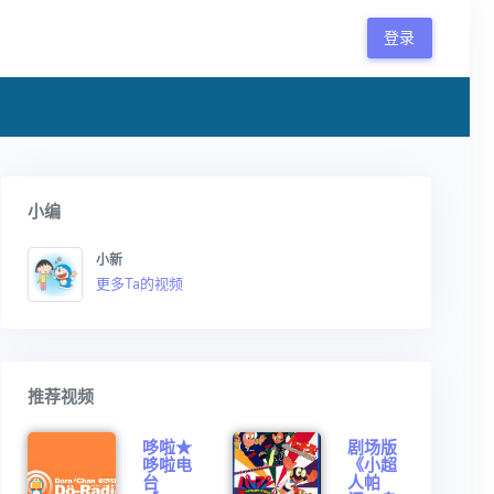
登录
小编
小新
更多Ta的视频
推荐视频
哆啦★
剧场版
哆啦电
《小超
台
人帕