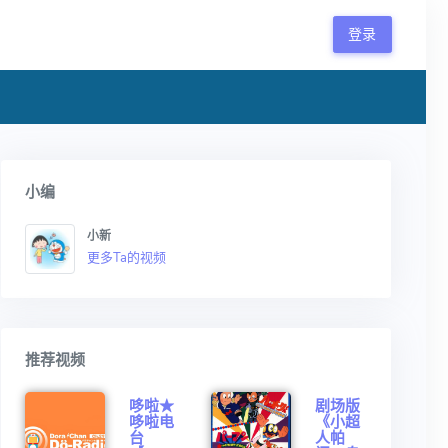
登录
小编
小新
更多Ta的视频
推荐视频
哆啦★
剧场版
哆啦电
《小超
台
人帕