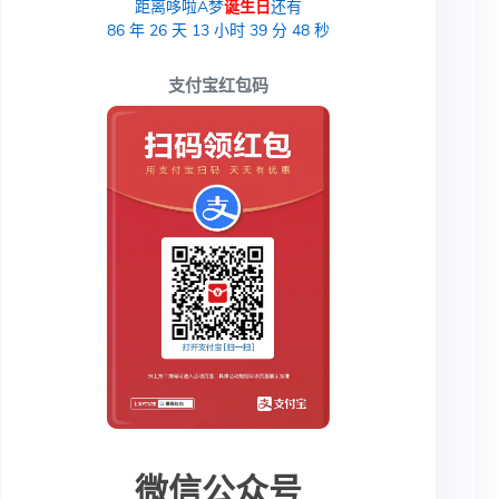
距离哆啦A梦
诞生日
还有
86
年
26
天
13
小时
39
分
47
秒
支付宝红包码
微信公众号