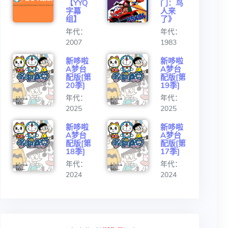
【YYQ
门：鸟
字幕
人来
组】
了》
年代：
年代：
2007
1983
新哆啦
新哆啦
A梦台
A梦台
配版[第
配版[第
20季]
19季]
年代：
年代：
2025
2025
新哆啦
新哆啦
A梦台
A梦台
配版[第
配版[第
18季]
17季]
年代：
年代：
2024
2024