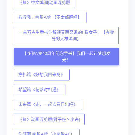
《虹》中文填词|动画混剪版
救救我，哆啦A梦 【麦太郎翻唱】
一首万古生香带你解锁又萌又飒的F系女子！【考零
分的大雄填词】
【哆啦A梦40周年纪念手书】我们一起让梦想发
光！
挣扎篇《好想我回来啊》
希望篇《花落时相遇》
未来篇《走，一起去看日出吧》
《虹》动画混剪版[狮子座丶小许]
你好啊 哆啦A梦（小哆啦AC）