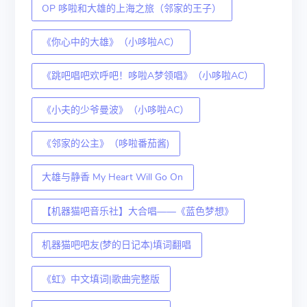
OP 哆啦和大雄的上海之旅（邻家的王子）
《你心中的大雄》（小哆啦AC）
《跳吧唱吧欢呼吧！哆啦A梦领唱》（小哆啦AC）
《小夫的少爷曼波》（小哆啦AC）
《邻家的公主》（哆啦番茄酱)
大雄与静香 My Heart Will Go On
【机器猫吧音乐社】大合唱——《蓝色梦想》
机器猫吧吧友(梦的日记本)填词翻唱
《虹》中文填词|歌曲完整版