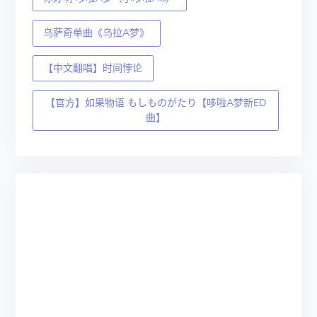
乌萨奇单曲《乌拉A梦》
【中文翻唱】时间悖论
【官方】如果物语 もしものがたり【哆啦A梦新ED
曲】