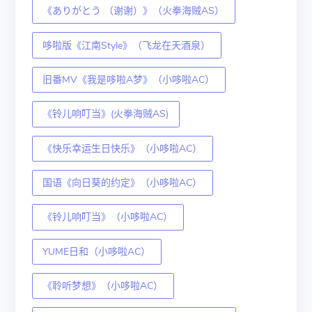
《ありがとう （谢谢）》（火拳海贼AS）
哆啦版《江南Style》（飞龙在天酒泉）
旧番MV《我是哆啦A梦》（小哆啦AC）
《铃儿响叮当》(火拳海贼AS)
《快乐幸运生日快乐》（小哆啦AC）
国语《向日葵的约定》（小哆啦AC）
《铃儿响叮当》（小哆啦AC）
YUME日和（小哆啦AC）
《聆听梦想》（小哆啦AC）