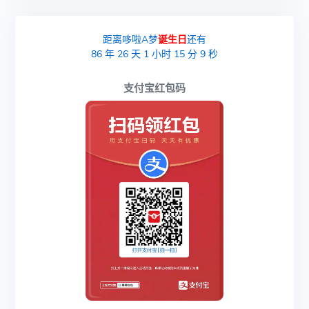
距离哆啦A梦
诞生日
还有
86
年
26
天
1
小时
15
分
9
秒
支付宝红包码