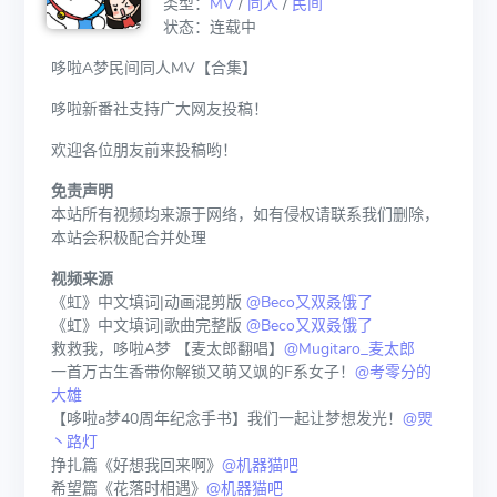
类型：
MV
/
同人
/
民间
状态：连载中
哆啦A梦民间同人MV【合集】
哆啦新番社支持广大网友投稿！
欢迎各位朋友前来投稿哟！
免责声明
本站所有视频均来源于网络，如有侵权请联系我们删除，
本站会积极配合并处理
视频来源
《虹》中文填词|动画混剪版
@Beco又双叒饿了
《虹》中文填词|歌曲完整版
@Beco又双叒饿了
救救我，哆啦A梦 【麦太郎翻唱】
@Mugitaro_麦太郎
一首万古生香带你解锁又萌又飒的F系女子！
@考零分的
大雄
【哆啦a梦40周年纪念手书】我们一起让梦想发光！
@焸
丶路灯
挣扎篇《好想我回来啊》
@机器猫吧
希望篇《花落时相遇》
@机器猫吧