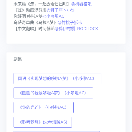
未来篇《走，一起去看日出吧》
@机器猫吧
《虹》动画混剪版
@狮子座丶小许
你好啊 哆啦A梦
@小哆啦AC
乌萨奇单曲《乌拉A梦》
@竹桃子拆卡
【中文翻唱】时间悖论
@藤伊村樱_RODILOCK
剧集
国语《实现梦想的哆啦A梦》（小哆啦AC）
《圆圆的我是哆啦A梦》（小哆啦AC）
《你的光芒》（小哆啦AC）
《聆听梦想》(火拳海贼AS)