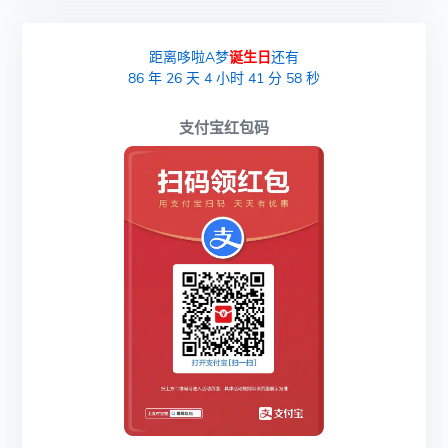
距离哆啦A梦
诞生日
还有
86
年
26
天
4
小时
41
分
57
秒
支付宝红包码