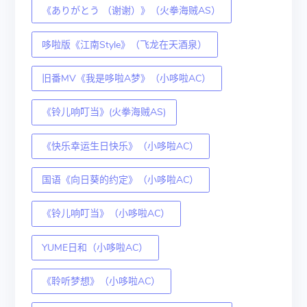
《ありがとう （谢谢）》（火拳海贼AS）
哆啦版《江南Style》（飞龙在天酒泉）
旧番MV《我是哆啦A梦》（小哆啦AC）
《铃儿响叮当》(火拳海贼AS)
《快乐幸运生日快乐》（小哆啦AC）
国语《向日葵的约定》（小哆啦AC）
《铃儿响叮当》（小哆啦AC）
YUME日和（小哆啦AC）
《聆听梦想》（小哆啦AC）