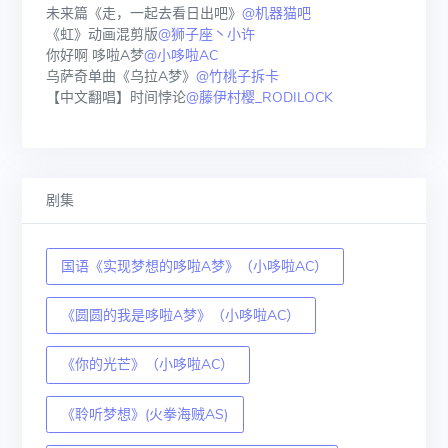
未来篇《走，一起去看日出吧》
@机器猫吧
《虹》动画混剪版
@狮子座丶小许
你好啊 哆啦A梦
@小哆啦AC
乌萨奇单曲《乌拉A梦》
@竹桃子拆卡
【中文翻唱】时间悖论
@藤伊村樱_RODILOCK
剧集
国语《实现梦想的哆啦A梦》（小哆啦AC）
《圆圆的我是哆啦A梦》（小哆啦AC）
《你的光芒》（小哆啦AC）
《聆听梦想》(火拳海贼AS)