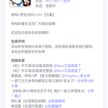
类型：
MV
/
同人
/
民间
状态：连载中
哆啦A梦民间同人MV【合集】
哆啦新番社支持广大网友投稿！
欢迎各位朋友前来投稿哟！
免责声明
本站所有视频均来源于网络，如有侵权请联系我们删除，
本站会积极配合并处理
视频来源
《虹》中文填词|动画混剪版
@Beco又双叒饿了
《虹》中文填词|歌曲完整版
@Beco又双叒饿了
救救我，哆啦A梦 【麦太郎翻唱】
@Mugitaro_麦太郎
一首万古生香带你解锁又萌又飒的F系女子！
@考零分的
大雄
【哆啦a梦40周年纪念手书】我们一起让梦想发光！
@焸
丶路灯
挣扎篇《好想我回来啊》
@机器猫吧
希望篇《花落时相遇》
@机器猫吧