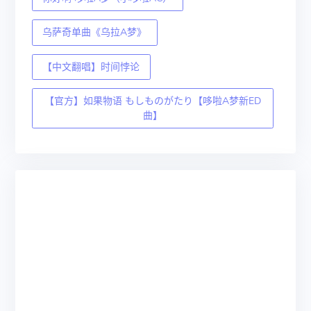
乌萨奇单曲《乌拉A梦》
【中文翻唱】时间悖论
【官方】如果物语 もしものがたり【哆啦A梦新ED
曲】