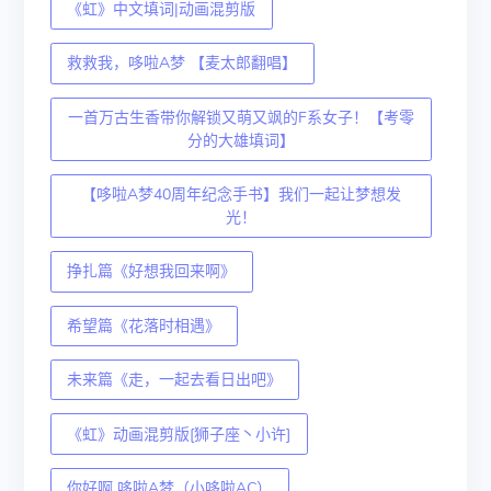
《虹》中文填词|动画混剪版
救救我，哆啦A梦 【麦太郎翻唱】
一首万古生香带你解锁又萌又飒的F系女子！【考零
分的大雄填词】
【哆啦A梦40周年纪念手书】我们一起让梦想发
光！
挣扎篇《好想我回来啊》
希望篇《花落时相遇》
未来篇《走，一起去看日出吧》
《虹》动画混剪版[狮子座丶小许]
你好啊 哆啦A梦（小哆啦AC）