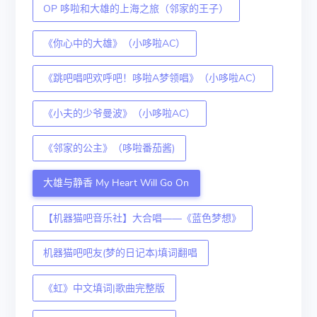
OP 哆啦和大雄的上海之旅（邻家的王子）
《你心中的大雄》（小哆啦AC）
《跳吧唱吧欢呼吧！哆啦A梦领唱》（小哆啦AC）
《小夫的少爷曼波》（小哆啦AC）
《邻家的公主》（哆啦番茄酱)
大雄与静香 My Heart Will Go On
【机器猫吧音乐社】大合唱——《蓝色梦想》
机器猫吧吧友(梦的日记本)填词翻唱
《虹》中文填词|歌曲完整版