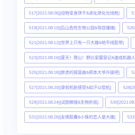
517[2021.08.06][动物变身饼干&进化退化光线枪]
5
519[2021.08.10][后山危险生物公园&驾驭缰绳]
52
521[2021.08.12][世界上只有一只大雄&地平线胶带]
523[2021.08.16][夏天！爬山！野比家露营记&速成机器人
525[2021.08.18][胖虎的摇篮曲&把本大爷升级吧]
5
527[2021.08.20][录验机新感受&如汗以偿机]
528[
529[2021.08.24][试胆眼镜&生物折纸]
530[2021
531[2021.08.26][友情胶囊&小珠的恋人是大雄]
53