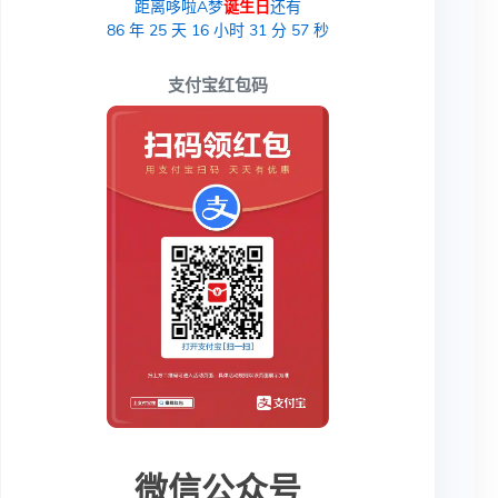
距离哆啦A梦
诞生日
还有
86
年
25
天
16
小时
31
分
56
秒
支付宝红包码
微信公众号