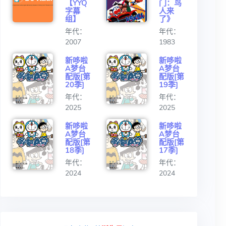
【YYQ
门：鸟
字幕
人来
组】
了》
年代：
年代：
2007
1983
新哆啦
新哆啦
A梦台
A梦台
配版[第
配版[第
20季]
19季]
年代：
年代：
2025
2025
新哆啦
新哆啦
A梦台
A梦台
配版[第
配版[第
18季]
17季]
年代：
年代：
2024
2024