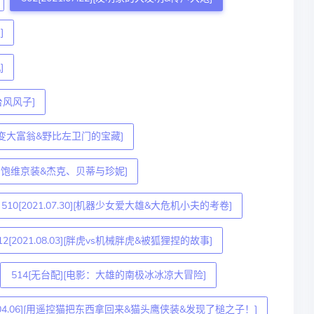
]
]
台风风子]
用钱笔变大富翁&野比左卫门的宝藏]
8][做到饱维京装&杰克、贝蒂与珍妮]
510[2021.07.30][机器少女爱大雄&大危机小夫的考卷]
12[2021.08.03][胖虎vs机械胖虎&被狐狸捏的故事]
514[无台配][电影：大雄的南极冰冰凉大冒险]
18.04.06][用遥控猫把东西拿回来&猫头鹰侠装&发现了槌之子！]