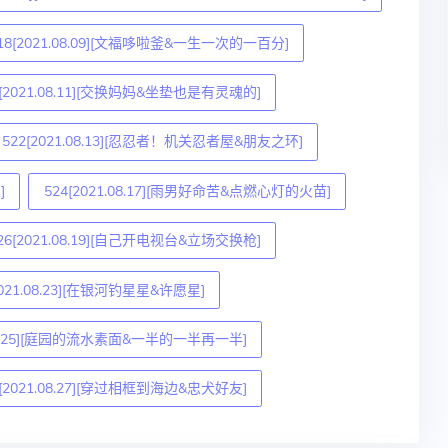
18[2021.08.09][文福哆啦釜&一生一次的一百分]
0[2021.08.11][交换妈妈&坐垫也是有灵魂的]
522[2021.08.13][忍忍者！机关忍者屋&朋友之环]
]
524[2021.08.17][雨男好命苦&点燃心灯的火苗]
26[2021.08.19][自己开电视台&立场交换枪]
2021.08.23][在银河钓星星&许愿星]
.08.25][庭园的流水素面&一半的一半再一半]
2[2021.08.27][穿过相框到海边&忠犬好友]