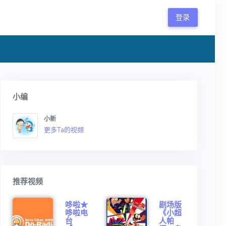
登录
小编
小新
更多Ta的视频
推荐视频
哆啦★
剧场版
哆啦电
《小超
台
人帕