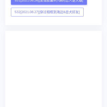
531[2021.08.26][友情胶囊&小珠的恋人是大雄]
532[2021.08.27][穿过相框到海边&忠犬好友]