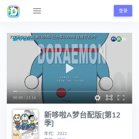
登录
新哆啦A梦台配版[第12
季]
年代：2021