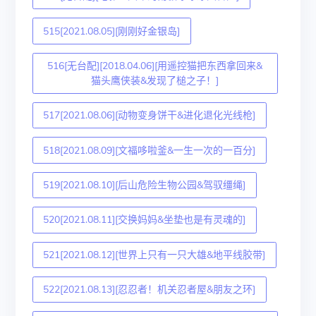
515[2021.08.05][刚刚好金银岛]
516[无台配][2018.04.06][用遥控猫把东西拿回来&
猫头鹰侠装&发现了槌之子！]
517[2021.08.06][动物变身饼干&进化退化光线枪]
518[2021.08.09][文福哆啦釜&一生一次的一百分]
519[2021.08.10][后山危险生物公园&驾驭缰绳]
520[2021.08.11][交换妈妈&坐垫也是有灵魂的]
521[2021.08.12][世界上只有一只大雄&地平线胶带]
522[2021.08.13][忍忍者！机关忍者屋&朋友之环]