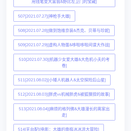
用钱笔变大富翁&野比左卫门的宝藏]
507[2021.07.27][神枪手大雄]
508[2021.07.28][做到饱维京装&杰克、贝蒂与珍妮]
509[2021.07.29][虚构人物蛋&哆啦哆啦间谍大作战]
510[2021.07.30][机器少女爱大雄&大危机小夫的考
卷]
511[2021.08.02][小矮人机器人&太空探险后山星]
512[2021.08.03][胖虎vs机械胖虎&被狐狸捏的故事]
513[2021.08.04][麻烦的格列佛&大雄漫长的离家出
走]
514[无台配][电影：大雄的南极冰冰凉大冒险]