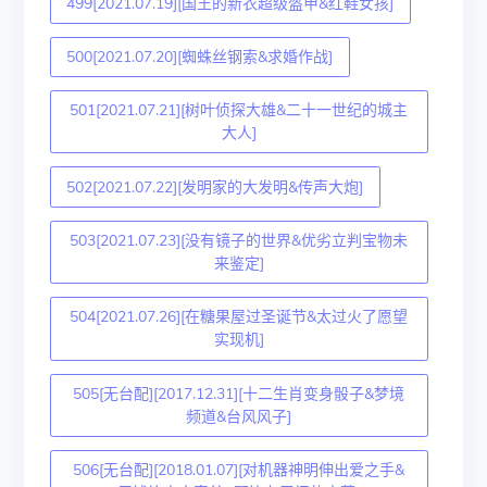
499[2021.07.19][国王的新衣超级盔甲&红鞋女孩]
500[2021.07.20][蜘蛛丝钢索&求婚作战]
501[2021.07.21][树叶侦探大雄&二十一世纪的城主
大人]
502[2021.07.22][发明家的大发明&传声大炮]
503[2021.07.23][没有镜子的世界&优劣立判宝物未
来鉴定]
504[2021.07.26][在糖果屋过圣诞节&太过火了愿望
实现机]
505[无台配][2017.12.31][十二生肖变身骰子&梦境
频道&台风风子]
506[无台配][2018.01.07][对机器神明伸出爱之手&