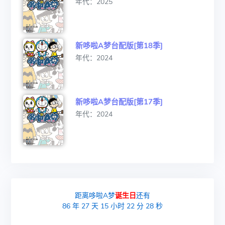
年代：2025
新哆啦A梦台配版[第18季]
年代：2024
新哆啦A梦台配版[第17季]
年代：2024
距离哆啦A梦
诞生日
还有
86
年
27
天
15
小时
22
分
28
秒