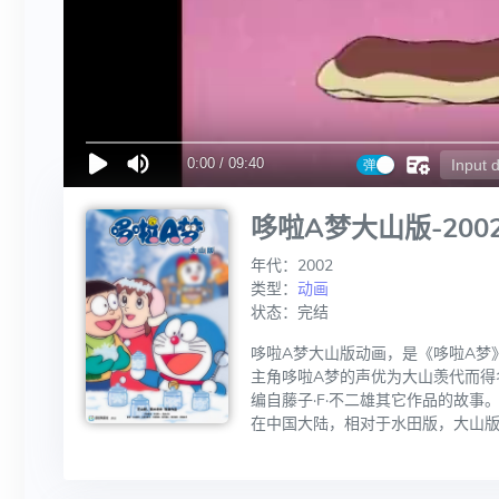
哆啦A梦大山版-200
年代：2002
类型：
动画
状态：完结
哆啦A梦大山版动画，是《哆啦A梦》
主角哆啦A梦的声优为大山羡代而得
编自藤子·F·不二雄其它作品的故事
在中国大陆，相对于水田版，大山