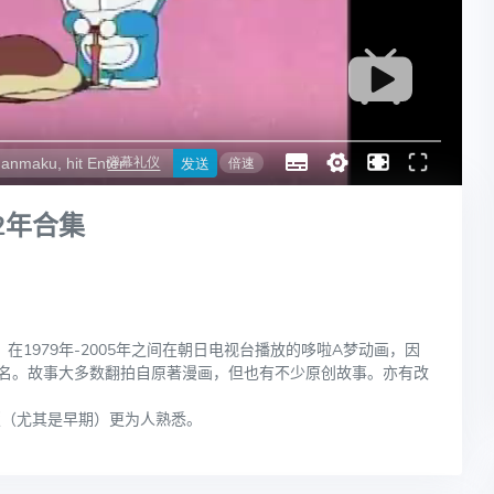
2年合集
在1979年-2005年之间在朝日电视台播放的哆啦A梦动画，因
名。故事大多数翻拍自原著漫画，但也有不少原创故事。亦有改
。
版（尤其是早期）更为人熟悉。