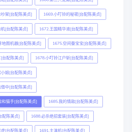
妹吵架[台配陈美贞]
1669.小叮铃的秘密[台配陈美贞]
验机[台配陈美贞]
1672.王国精华液[台配陈美贞]
世界地图机器[台配陈美贞]
1675.空间蚕宝宝[台配陈美贞]
言[台配陈美贞]
1678.小叮铃江户斩[台配陈美贞]
莺小姐[台配陈美贞]
出借中[台配陈美贞]
哆啦和猫手[台配陈美贞]
1685.我的情敌[台配陈美贞]
[台配陈美贞]
1688.必杀绝招套装[台配陈美贞]
胖虎[台配陈美贞]
1691.主演机[台配陈美贞]