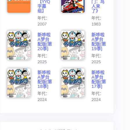
【YYQ
门：鸟
字幕
人来
组】
了》
年代：
年代：
2007
1983
新哆啦
新哆啦
A梦台
A梦台
配版[第
配版[第
20季]
19季]
年代：
年代：
2025
2025
新哆啦
新哆啦
A梦台
A梦台
配版[第
配版[第
18季]
17季]
年代：
年代：
2024
2024