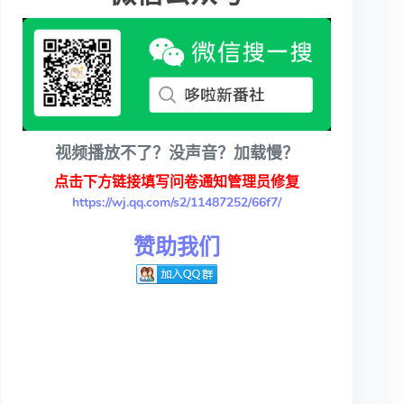
视频播放不了？没声音？加载慢？
点击下方链接填写问卷通知管理员修复
https://wj.qq.com/s2/11487252/66f7/
赞助我们