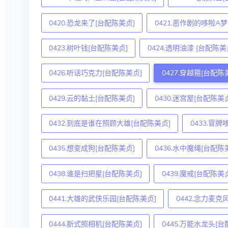
0420.恐龙来了[台配陈美贞]
0421.恶作剧的哆啦A梦
0423.树叶钱[台配陈美贞]
0424.透明油漆 [台配陈美
0426.听话巧克力[台配陈美贞]
0427.穿越箍[台配陈
0429.云的黏土[台配陈美贞]
0430.迷宫屋[台配陈美
0432.到底是谁在照顾大雄[台配陈美贞]
0433.冒
0435.想变成狗[台配陈美贞]
0436.水中魔绳[台配陈
0438.谁是扫把星[台配陈美贞]
0439.魔戒[台配陈美
0441.大雄的武侠乐园[台配陈美贞]
0442.念力麦克
0444.新式照相机[台配陈美贞]
0445.万能水龙头[台