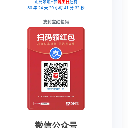
距离哆啦A梦
诞生日
还有
86
年
24
天
20
小时
41
分
32
秒
支付宝红包码
微信公众号