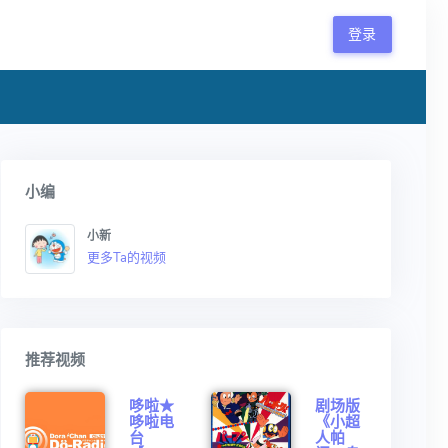
登录
小编
小新
更多Ta的视频
推荐视频
哆啦★
剧场版
哆啦电
《小超
台
人帕