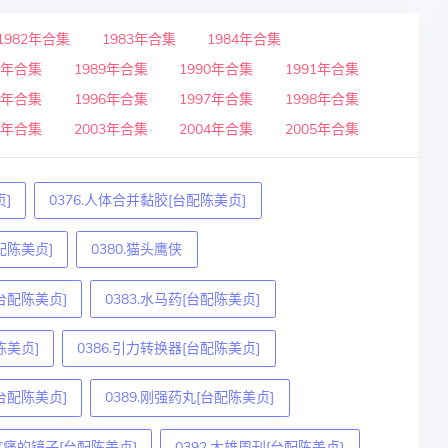
1982年合集
1983年合集
1984年合集
8年合集
1989年合集
1990年合集
1991年合集
5年合集
1996年合集
1997年合集
1998年合集
2年合集
2003年合集
2004年合集
2005年合集
贞]
0376.人体合并黏胶[台配陈美贞]
台配陈美贞]
0380.猫头鹰侠
[台配陈美贞]
0383.水马药[台配陈美贞]
陈美贞]
0386.引力转换器[台配陈美贞]
[台配陈美贞]
0389.刚强药丸[台配陈美贞]
还疼痛的镜子[台配陈美贞]
0392.大雄周刊[台配陈美贞]