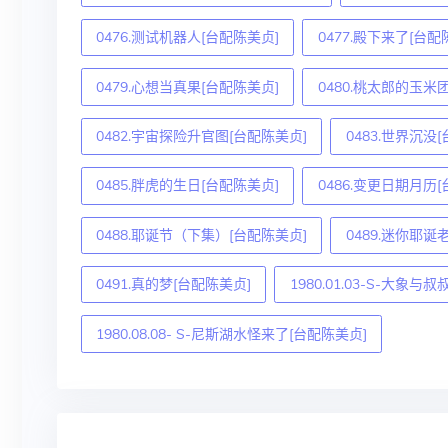
0476.测试机器人[台配陈美贞]
0477.殿下来了[台配
0479.心想当真果[台配陈美贞]
0480.桃太郎的玉米
0482.宇宙探险升官图[台配陈美贞]
0483.世界沉没
0485.胖虎的生日[台配陈美贞]
0486.变更日期月历
0488.耶诞节（下集）[台配陈美贞]
0489.迷你耶诞
0491.真的梦[台配陈美贞]
1980.01.03-S-大象与
1980.08.08- S-尼斯湖水怪来了[台配陈美贞]