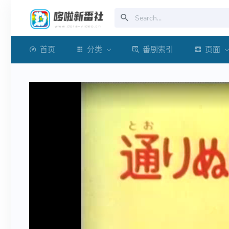
首页
分类
番剧索引
页面