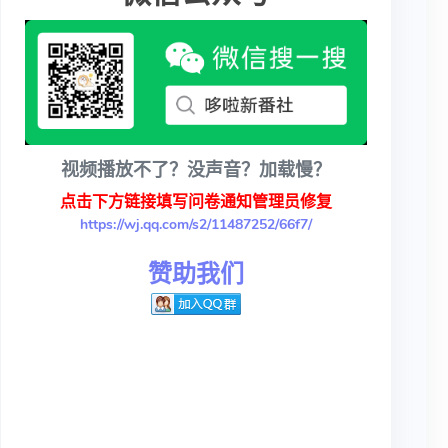
视频播放不了？没声音？加载慢？
点击下方链接填写问卷通知管理员修复
https://wj.qq.com/s2/11487252/66f7/
赞助我们