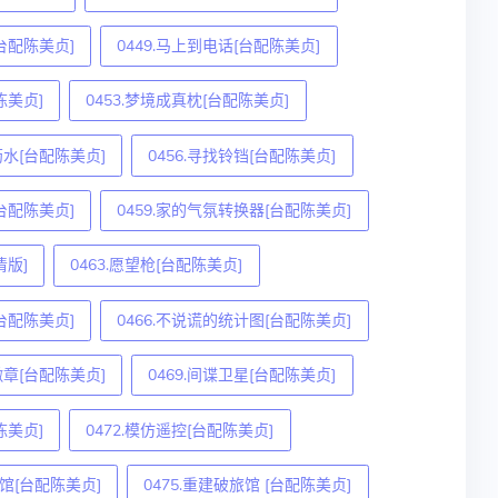
[台配陈美贞]
0449.马上到电话[台配陈美贞]
陈美贞]
0453.梦境成真枕[台配陈美贞]
药水[台配陈美贞]
0456.寻找铃铛[台配陈美贞]
[台配陈美贞]
0459.家的气氛转换器[台配陈美贞]
清版]
0463.愿望枪[台配陈美贞]
[台配陈美贞]
0466.不说谎的统计图[台配陈美贞]
徽章[台配陈美贞]
0469.间谍卫星[台配陈美贞]
陈美贞]
0472.模仿遥控[台配陈美贞]
族馆[台配陈美贞]
0475.重建破旅馆 [台配陈美贞]