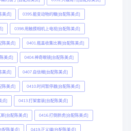
陈美贞]
0395.能变动物的糖[台配陈美贞]
贞]
0398.用触摸相机上电视[台配陈美贞]
配陈美贞]
0401.瓶盖收集比赛[台配陈美贞]
配陈美贞]
0404.神奇眼镜[台配陈美贞]
陈美贞]
0407.自信帽[台配陈美贞]
配陈美贞]
0410.时间暂停器[台配陈美贞]
美贞]
0413.打架套装[台配陈美贞]
瓦斯[台配陈美贞]
0416.打倒胖虎[台配陈美贞]
[台配陈美贞]
0419.正义绳[台配陈美贞]