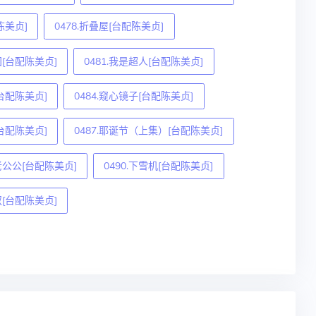
陈美贞]
0478.折叠屋[台配陈美贞]
团[台配陈美贞]
0481.我是超人[台配陈美贞]
[台配陈美贞]
0484.窥心镜子[台配陈美贞]
[台配陈美贞]
0487.耶诞节（上集）[台配陈美贞]
老公公[台配陈美贞]
0490.下雪机[台配陈美贞]
叔叔[台配陈美贞]