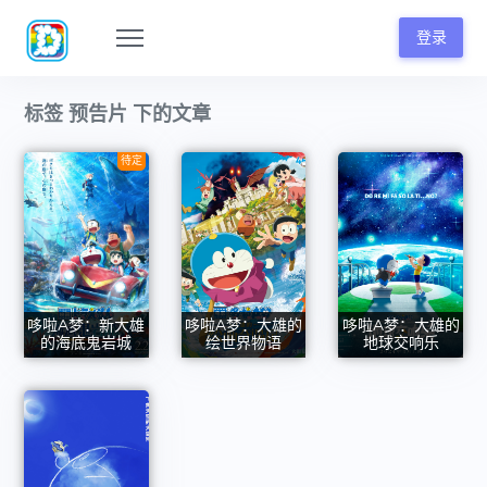
登录
标签 预告片 下的文章
待定
哆啦A梦：新大雄
哆啦A梦：大雄的
哆啦A梦：大雄的
的海底鬼岩城
绘世界物语
地球交响乐